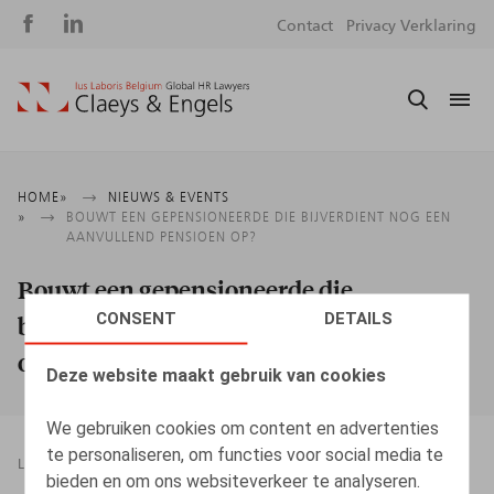
Social
S
Contact
Privacy Verklaring
media
m
Kruimelpad
HOME
NIEUWS & EVENTS
BOUWT EEN GEPENSIONEERDE DIE BIJVERDIENT NOG EEN
AANVULLEND PENSIOEN OP?
Bouwt een gepensioneerde die
CONSENT
DETAILS
bijverdient nog een aanvullend pensioen
op?
Deze website maakt gebruik van cookies
We gebruiken cookies om content en advertenties
te personaliseren, om functies voor social media te
LEGAL MAGAZINES
01.05.2015
bieden en om ons websiteverkeer te analyseren.