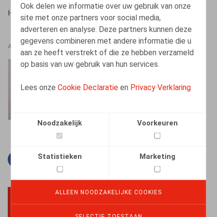
Ook delen we informatie over uw gebruik van onze
Heylen, B., ​Life & Benefits nr 5 2015, p. 1
site met onze partners voor social media,
adverteren en analyse. Deze partners kunnen deze
gegevens combineren met andere informatie die u
AUTEURS
aan ze heeft verstrekt of die ze hebben verzameld
op basis van uw gebruik van hun services.
Barbara Heylen
Senior Associate
Lees onze
Cookie Declaratie
en
Privacy Verklaring
Noodzakelijk
Voorkeuren
Statistieken
Marketing
Facebook
Twitter
Linkedin
E-mail
ALLEEN NOODZAKELIJKE COOKIES
BACK TO TOP
SELECTIE TOESTAAN