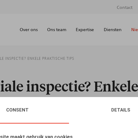
Contact
Over ons
Ons team
Expertise
Diensten
Nie
E INSPECTIE? ENKELE PRAKTISCHE TIPS
ale inspectie? Enkele
CONSENT
DETAILS
AUTEURS
site maakt gebruik van cookies