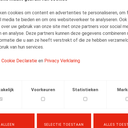
Bart Adriaens
Vennoot
ken cookies om content en advertenties te personaliseren, om 
al media te bieden en om ons websiteverkeer te analyseren. Ook
 over uw gebruik van onze site met onze partners voor social me
n en analyse. Deze partners kunnen deze gegevens combineren
ormatie die u aan ze heeft verstrekt of die ze hebben verzamel
ruik van hun services.
e
Cookie Declaratie
en
Privacy Verklaring
Facebook
Twitter
Linkedin
E-mail
.2017
akelijk
Voorkeuren
Statistieken
Mark
nemersUp2Date, april 2017
ALLEEN
SELECTIE TOESTAAN
ALLES TOES