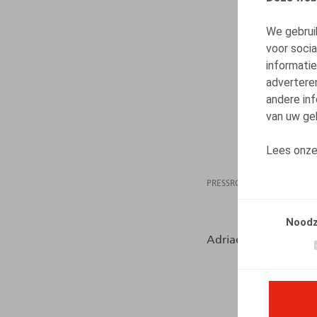
We gebrui
voor soci
informatie
advertere
andere inf
van uw geb
Lees onz
PRESSROOM
01.04
Noodz
Adriaens, B., Onder