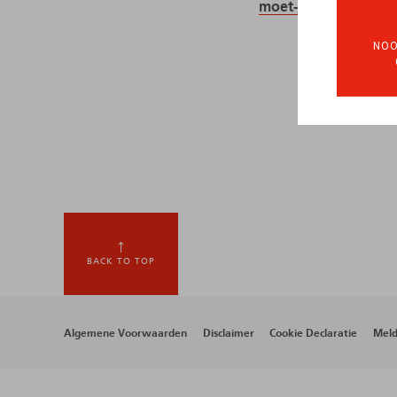
moet-je-kennen/
NOO
BACK TO TOP
Footer
Algemene Voorwaarden
Disclaimer
Cookie Declaratie
Meld
menu