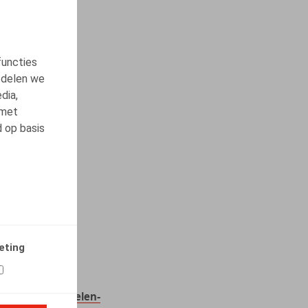
functies
 delen we
dia,
 met
d op basis
eting
t je kennen.
eging-maatregelen-