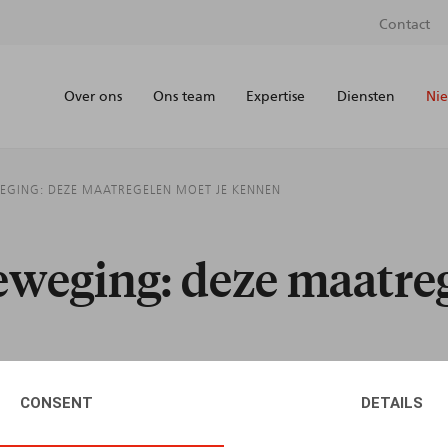
Contact
Over ons
Ons team
Expertise
Diensten
Nie
WEGING: DEZE MAATREGELEN MOET JE KENNEN
eweging: deze maatre
CONSENT
DETAILS