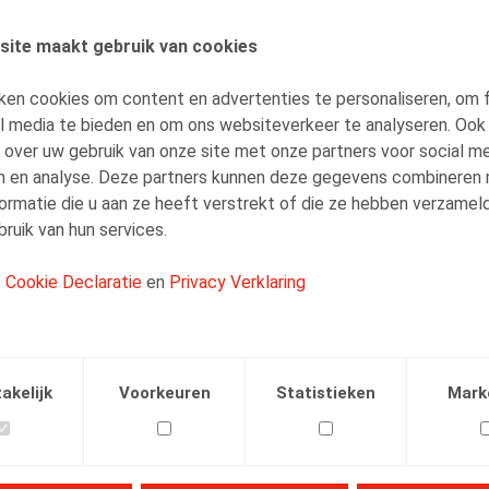
site maakt gebruik van cookies
AUTEURS
Olivier Wouters
ken cookies om content en advertenties te personaliseren, om 
Vennoot
al media te bieden en om ons websiteverkeer te analyseren. Ook
 over uw gebruik van onze site met onze partners voor social me
n en analyse. Deze partners kunnen deze gegevens combineren
ormatie die u aan ze heeft verstrekt of die ze hebben verzamel
ruik van hun services.
e
Cookie Declaratie
en
Privacy Verklaring
Facebook
Twitter
Linkedin
E-mail
.2025
akelijk
Voorkeuren
Statistieken
Mark
december). Arbeidsrecht in beweging: deze maatregelen moe
ww.randstad.be/workforce360/wetgeving/arbeidsrecht-bew