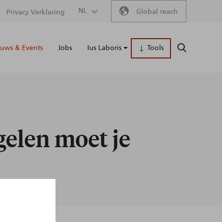
Secondary
NL
Global reach
Privacy Verklaring
Main
menu
uws & Events
Jobs
Ius Laboris
Tools
ZOEKEN
naviga
gelen moet je