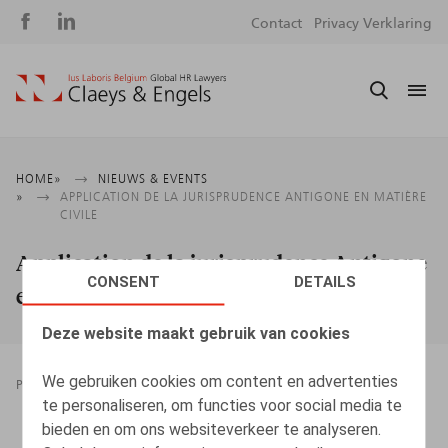
Social
S
Contact
Privacy Verklaring
media
m
Kruimelpad
HOME
NIEUWS & EVENTS
APPLICATION DE LA JURISPRUDENCE ANTIGONE EN MATIÈRE
CIVILE
Application de la jurisprudence Antigone
CONSENT
DETAILS
en matière civile
Deze website maakt gebruik van cookies
We gebruiken cookies om content en advertenties
PRESSROOM
EINDE VAN DE ARBEIDSOVEREENKOMST
te personaliseren, om functies voor social media te
03.01.2022
bieden en om ons websiteverkeer te analyseren.