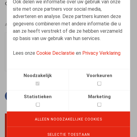
Ook delen we informatie over uw gebruik van onze
Cluydts, S.,
HR.square
n° 44, janvier-février 2022, p. 69
site met onze partners voor social media,
adverteren en analyse. Deze partners kunnen deze
gegevens combineren met andere informatie die u
AUTEURS
aan ze heeft verstrekt of die ze hebben verzameld
op basis van uw gebruik van hun services.
Sarah Cluydts
Senior Associate
Lees onze
Cookie Declaratie
en
Privacy Verklaring
Noodzakelijk
Voorkeuren
Facebook
Twitter
Linkedin
E-mail
Statistieken
Marketing
ALLEEN NOODZAKELIJKE COOKIES
BACK TO TOP
SELECTIE TOESTAAN