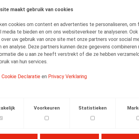
site maakt gebruik van cookies
AUTEURS
Inger Verhelst
ken cookies om content en advertenties te personaliseren, om 
al media te bieden en om ons websiteverkeer te analyseren. Ook
Vennoot
 over uw gebruik van onze site met onze partners voor social me
n en analyse. Deze partners kunnen deze gegevens combineren
ormatie die u aan ze heeft verstrekt of die ze hebben verzamel
ruik van hun services.
e
Cookie Declaratie
en
Privacy Verklaring
Facebook
Twitter
Linkedin
E-mail
19
akelijk
Voorkeuren
Statistieken
Mark
 P., Truyers, A., Verhelst, I., Witters, A., Kluwer, 2019, 530 p.