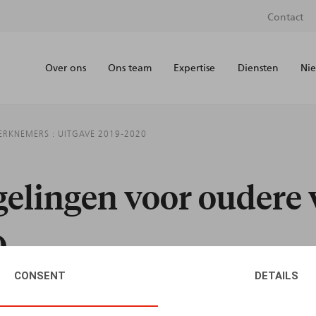
Contact
Over ons
Ons team
Expertise
Diensten
Nie
RKNEMERS : UITGAVE 2019-2020
elingen voor oudere 
0
CONSENT
DETAILS