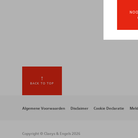
NOO
BACK TO TOP
Footer
Algemene Voorwaarden
Disclaimer
Cookie Declaratie
Meld
menu
Copyright © Claeys & Engels 2026