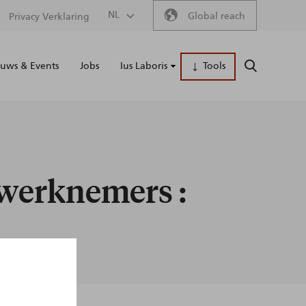
Secondary
NL
Global reach
Privacy Verklaring
Main
menu
uws & Events
Jobs
Ius Laboris
Tools
ZOEKEN
naviga
werknemers :