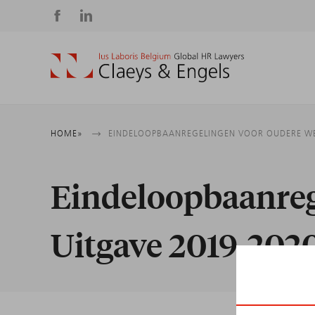
Social
media
Kruimelpad
HOME
EINDELOOPBAANREGELINGEN VOOR OUDERE WE
Eindeloopbaanreg
Uitgave 2019-202