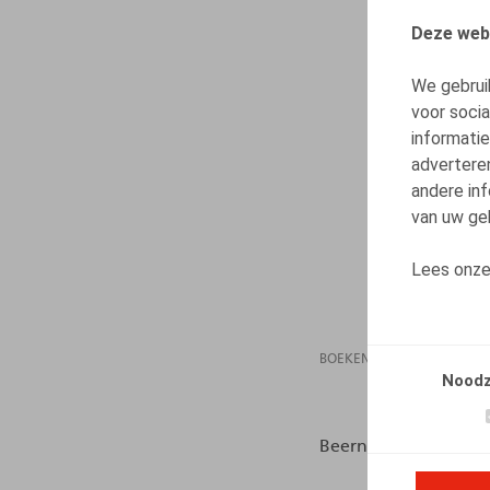
Deze web
We gebrui
voor soci
informatie
advertere
andere inf
van uw geb
Lees onz
BOEKEN
15.12.20
Noodz
Beernaert, J., Maerten,