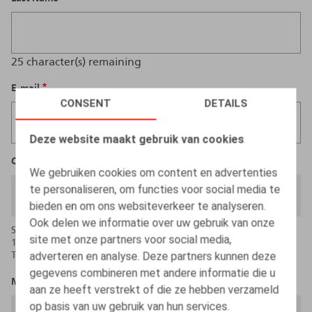
25
character(s) remaining
E-mail
CONSENT
DETAILS
Deze website maakt gebruik van cookies
CV
We gebruiken cookies om content en advertenties
te personaliseren, om functies voor social media te
BROWSE
bieden en om ons websiteverkeer te analyseren.
Ook delen we informatie over uw gebruik van onze
Slechts één bestand.
site met onze partners voor social media,
16 MB limiet.
adverteren en analyse. Deze partners kunnen deze
Toegestane types: pdf, doc, docx.
gegevens combineren met andere informatie die u
Motivation letter
aan ze heeft verstrekt of die ze hebben verzameld
op basis van uw gebruik van hun services.