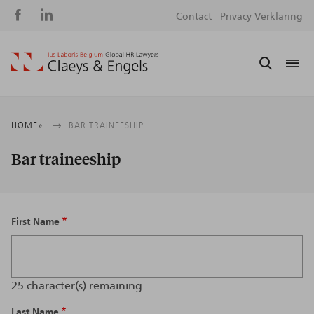
Social
S
Contact
Privacy Verklaring
media
m
Kruimelpad
HOME
BAR TRAINEESHIP
Bar traineeship
First Name
25
character(s) remaining
Last Name