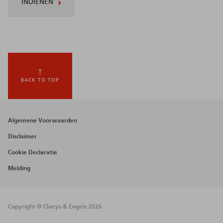
INDIENEN
BACK TO TOP
Footer
Algemene Voorwaarden
menu
Disclaimer
Cookie Declaratie
Melding
Copyright © Claeys & Engels 2026