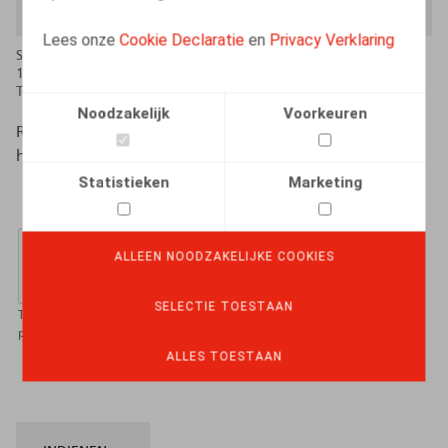
BROWSE
Lees onze
Cookie Declaratie
en
Privacy Verklaring
Slechts één bestand.
16 MB limiet.
Toegestane types: pdf, doc, docx.
Noodzakelijk
Voorkeuren
Read our
privacy statement for job applicants
to know
how we process your personal data.
Statistieken
Marketing
CAPTCHA
ALLEEN NOODZAKELIJKE COOKIES
SELECTIE TOESTAAN
This question is for testing whether or not you are a human visitor and to
prevent automated spam submissions.
ALLES TOESTAAN