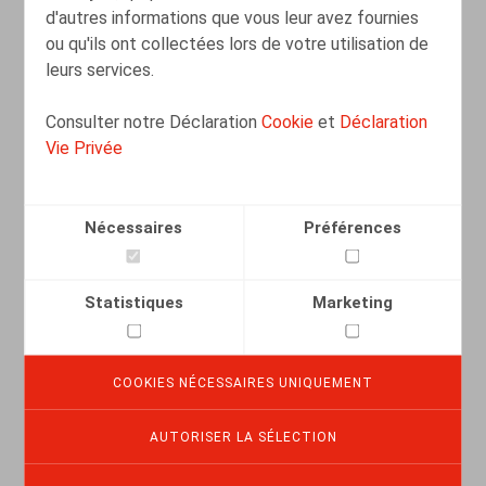
d'autres informations que vous leur avez fournies
ou qu'ils ont collectées lors de votre utilisation de
leurs services.
Consulter notre Déclaration
Cookie
et
Déclaration
De contractuele verhouding tussen de
Vie Privée
managementvennootschap en de vzw
in het licht van de RSZ-wetgeving (Cass.
19 mei 2025)
Nécessaires
Préférences
10.07.2025
Statistiques
Marketing
LIRE PLUS
COOKIES NÉCESSAIRES UNIQUEMENT
Une barrière contre la diffusion des
secrets d’affaires
AUTORISER LA SÉLECTION
01.01.2025