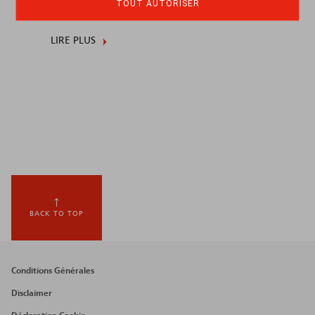
TOUT AUTORISER
LIRE PLUS
BACK TO TOP
Footer
Conditions Générales
menu
Disclaimer