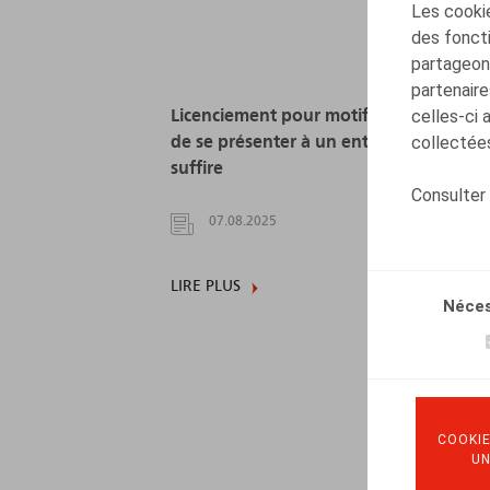
Les cookie
des foncti
partageons
partenaire
celles-ci 
Licenciement pour motif grave : refuse
collectées
de se présenter à un entretien RH peut
suffire
Consulter
07.08.2025
LIRE PLUS
Néces
COOKIE
U