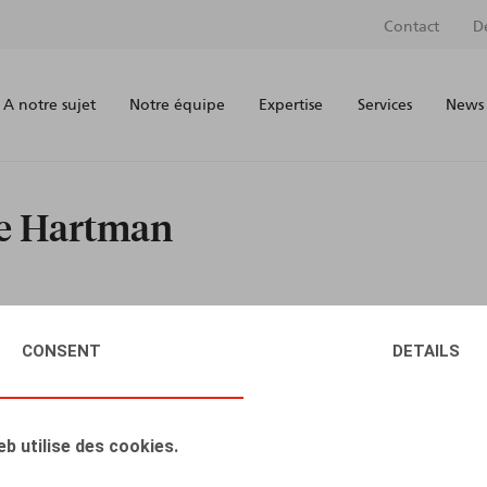
Contact
D
A notre sujet
Notre équipe
Expertise
Services
News 
ne Hartman
CONSENT
DETAILS
eb utilise des cookies.