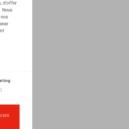
 d'offrir
c. Nous
 nos
biner
ont
eting
ISER