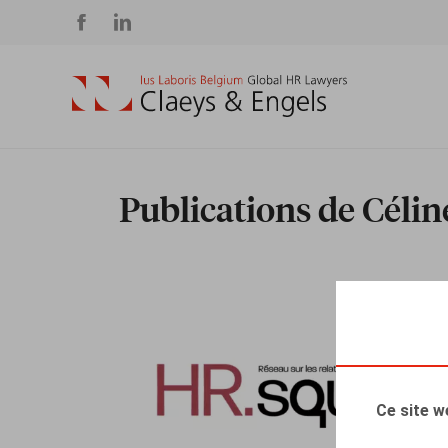
Social
media
Publications de Céli
Ce site w