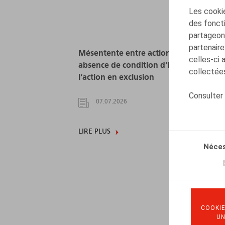
Les cookie
des foncti
partageons
partenaire
Mésentente entre actionnaires :
celles-ci 
absence de condition d’imputabilité de
collectées
l’action en exclusion
Consulter
07.07.2026
LIRE PLUS
Néces
COOKIE
U