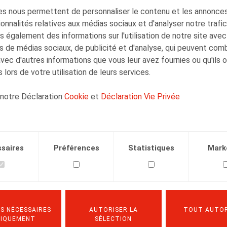
s nous permettent de personnaliser le contenu et les annonces,
onnalités relatives aux médias sociaux et d'analyser notre trafi
 également des informations sur l'utilisation de notre site avec
s de médias sociaux, de publicité et d'analyse, qui peuvent com
Faillites successives et dettes ONSS :
avec d'autres informations que vous leur avez fournies ou qu'ils 
une responsabilité qui colle à la peau
 lors de votre utilisation de leurs services.
des administrateurs
 notre Déclaration
Cookie
et
Déclaration Vie Privée
18.06.2025
LIRE PLUS
saires
Préférences
Statistiques
Mark
S NÉCESSAIRES
AUTORISER LA
TOUT AUTOR
NIQUEMENT
SÉLECTION