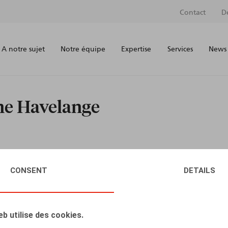
Contact
D
A notre sujet
Notre équipe
Expertise
Services
News 
ne Havelange
CONSENT
DETAILS
eb utilise des cookies.