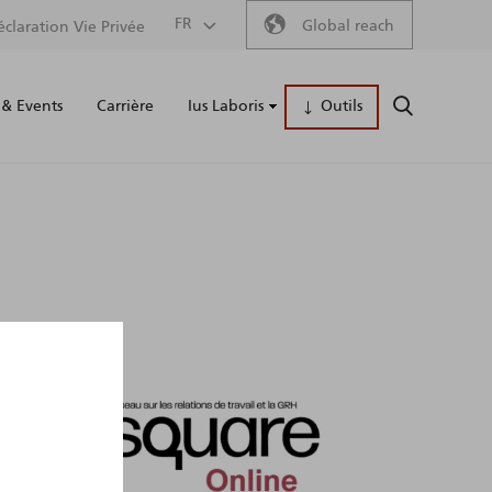
Secondary
FR
Global reach
éclaration Vie Privée
Main
menu
& Events
Carrière
Ius Laboris
Outils
RECHERCH
naviga