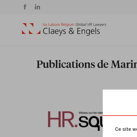
Social
media
Publications de Mari
Ce site w