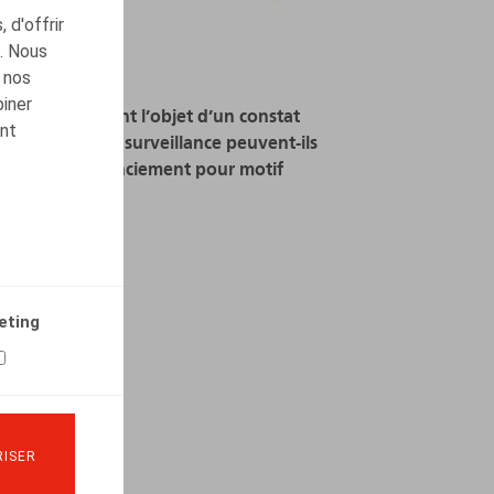
 d'offrir
c. Nous
 nos
biner
Des faits qui font l’objet d’un constat
ont
par caméras de surveillance peuvent-ils
justifier un licenciement pour motif
grave ?
26.02.2024
LIRE PLUS
eting
ISER