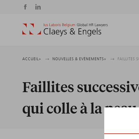
Social
media
Fil
ACCUEIL
NOUVELLES & EVÈNEMENTS
FAILLITES 
d'Ariane
Faillites successi
qui colle à la pea