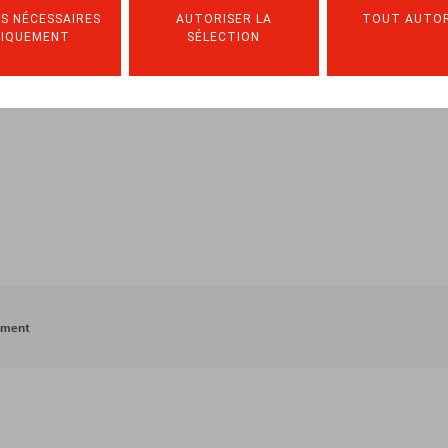
S NÉCESSAIRES
AUTORISER LA
TOUT AUTOR
NIQUEMENT
SÉLECTION
ement