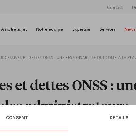
Contact
D
A notre sujet
Notre équipe
Expertise
Services
News 
SUCCESSIVES ET DETTES ONSS : UNE RESPONSABILITÉ QUI COLLE À LA PE
ves et dettes ONSS : u
u des administrateurs
CONSENT
DETAILS