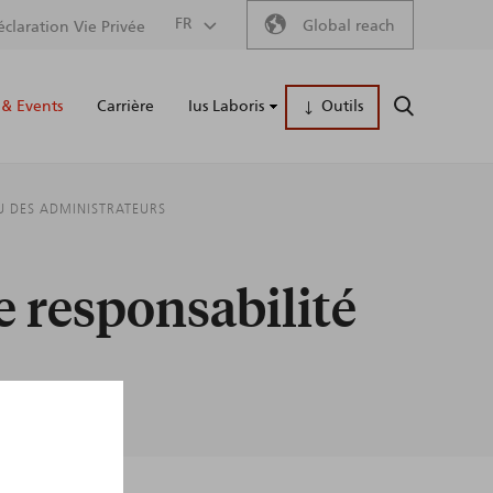
Secondary
FR
Global reach
éclaration Vie Privée
Main
menu
& Events
Carrière
Ius Laboris
Outils
RECHERCH
naviga
AU DES ADMINISTRATEURS
ne responsabilité