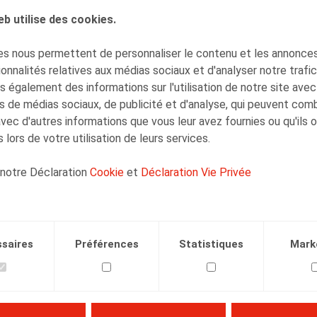
eb utilise des cookies.
AUTEURS
s nous permettent de personnaliser le contenu et les annonces,
Marine Havelange
onnalités relatives aux médias sociaux et d'analyser notre trafi
Collaborateur
 également des informations sur l'utilisation de notre site avec
s de médias sociaux, de publicité et d'analyse, qui peuvent com
avec d'autres informations que vous leur avez fournies ou qu'ils 
 lors de votre utilisation de leurs services.
 notre Déclaration
Cookie
et
Déclaration Vie Privée
Facebook
Twitter
Linkedin
Courriel
.2025
saires
Préférences
Statistiques
Mark
8/06/2025