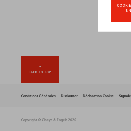
COOKIE
U
BACK TO TOP
Footer
Conditions Générales
Disclaimer
Déclaration Cookie
Signal
menu
Copyright © Claeys & Engels 2026