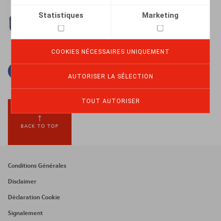
Statistiques
Marketing
COOKIES NÉCESSAIRES UNIQUEMENT
Facebook
Twitter
Linkedin
Courriel
AUTORISER LA SÉLECTION
TOUT AUTORISER
BACK TO TOP
Footer
Conditions Générales
menu
Disclaimer
Déclaration Cookie
Signalement