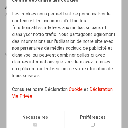
Wouters, O., Bouciqué, W., De Juristenkrant nr. 432,
Les cookies nous permettent de personnaliser le
23/06/2021, pp. 8 - 9
contenu et les annonces, d'offrir des
fonctionnalités relatives aux médias sociaux et
d'analyser notre trafic. Nous partageons également
des informations sur l'utilisation de notre site avec
nos partenaires de médias sociaux, de publicité et
d'analyse, qui peuvent combiner celles-ci avec
AUTEURS
d'autres informations que vous leur avez fournies
Olivier Wouters
ou qu'ils ont collectées lors de votre utilisation de
leurs services.
Associé
Consulter notre Déclaration
Cookie
et
Déclaration
Vie Privée
Ward Bouciqué
Nécessaires
Préférences
Associé