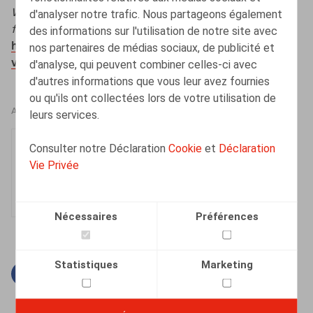
Wet Eenheidsstatuut viert tiende verjaardag: een
d'analyser notre trafic. Nous partageons également
feest?
HRmagazine.
des informations sur l'utilisation de notre site avec
https://hrmagazine.be/nl/posts/wet-eenheidsstatuut-
nos partenaires de médias sociaux, de publicité et
viert-tiende-verjaardag-een-feest
d'analyse, qui peuvent combiner celles-ci avec
d'autres informations que vous leur avez fournies
ou qu'ils ont collectées lors de votre utilisation de
AUTEURS
leurs services.
Olivier Wouters
Consulter notre Déclaration
Cookie
et
Déclaration
Associé
Vie Privée
Nécessaires
Préférences
Statistiques
Marketing
Facebook
Twitter
Linkedin
Courriel