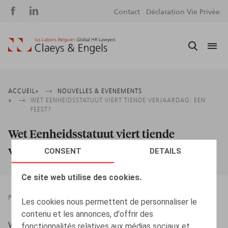
Social
S
Contact
Déclaration Vie Privée
media
m
Fil
ACCUEIL
NOUVELLES & EVÈNEMENTS
WET EENHEIDSSTATUUT VIERT TIENDE VERJAARDAG: EEN
d'Ariane
FEEST?
Wet Eenheidsstatuut viert tiende
verjaardag: een feest?
CONSENT
DETAILS
Ce site web utilise des cookies.
PRESSROOM
10.06.2024
Les cookies nous permettent de personnaliser le
contenu et les annonces, d'offrir des
Wouters, O., (interview door Geert Volders) (2024, juni).
fonctionnalités relatives aux médias sociaux et