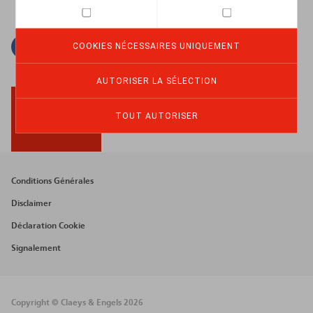
Facebook
Twitter
Linkedin
Courriel
COOKIES NÉCESSAIRES UNIQUEMENT
AUTORISER LA SÉLECTION
TOUT AUTORISER
BACK TO TOP
Footer
Conditions Générales
menu
Disclaimer
Déclaration Cookie
Signalement
Copyright © Claeys & Engels 2026