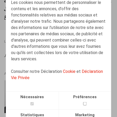
Les cookies nous permettent de personnaliser le
Justitie van 22 februari 2024 (zaak C-
contenu et les annonces, d'offrir des
fonctionnalités relatives aux médias sociaux et
589/22)
d'analyser notre trafic. Nous partageons également
des informations sur l'utilisation de notre site avec
nos partenaires de médias sociaux, de publicité et
d'analyse, qui peuvent combiner celles-ci avec
LEGAL MAGAZINES
30.09.2024
d'autres informations que vous leur avez fournies
ou qu'ils ont collectées lors de votre utilisation de
JTT
, 2024/20, pp. 365 – 370
leurs services.
Consulter notre Déclaration
Cookie
et
Déclaration
AUTEURS
Vie Privée
Bart Vanschoebeke
Associé
Nécessaires
Préférences
Statistiques
Marketing