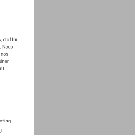
 d'offrir
c. Nous
 nos
biner
ont
eting