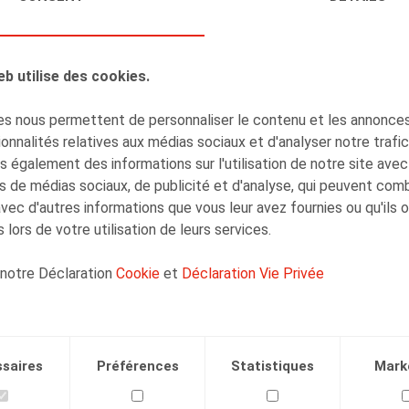
Henri-François
Lenaerts
Associé
eb utilise des cookies.
s nous permettent de personnaliser le contenu et les annonces,
onnalités relatives aux médias sociaux et d'analyser notre trafi
 également des informations sur l'utilisation de notre site avec
Olivier Wouters
s de médias sociaux, de publicité et d'analyse, qui peuvent com
Associé
avec d'autres informations que vous leur avez fournies ou qu'ils 
 lors de votre utilisation de leurs services.
 notre Déclaration
Cookie
et
Déclaration Vie Privée
saires
Préférences
Statistiques
Mark
Facebook
Twitter
Linkedin
Courriel