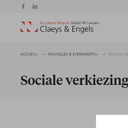
Social
media
Fil
ACCUEIL
NOUVELLES & EVÈNEMENTS
SOCIALE V
d'Ariane
Sociale verkiezin