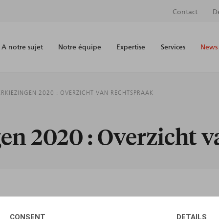
Contact
D
A notre sujet
Notre équipe
Expertise
Services
News 
ERKIEZINGEN 2020 : OVERZICHT VAN RECHTSPRAAK
gen 2020 : Overzicht 
AUTEURS
CONSENT
DETAILS