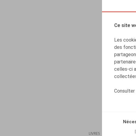
Ce site w
Les cookie
des foncti
partageons
partenaire
celles-ci 
collectées
Consulter
Néces
LIVRES
16.08.2023