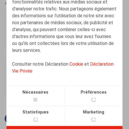
fonctionnalités relatives aux médias sociaux et
AUTEURS
d'analyser notre trafic. Nous partageons également
des informations sur l'utilisation de notre site avec
Olivier Wouters
nos partenaires de médias sociaux, de publicité et
Associé
d'analyse, qui peuvent combiner celles-ci avec
d'autres informations que vous leur avez fournies
ou qu'ils ont collectées lors de votre utilisation de
leurs services.
Consulter notre Déclaration
Cookie
et
Déclaration
Anne Wils
Vie Privée
Senior Associate
Nécessaires
Préférences
Statistiques
Marketing
Facebook
Twitter
Linkedin
Courriel