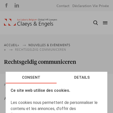
Social
S
Contact
Déclaration Vie Privée
media
m
Fil
ACCUEIL
NOUVELLES & EVÈNEMENTS
RECHTSGELDIG COMMUNICEREN
d'Ariane
Rechtsgeldig communiceren
CONSENT
DETAILS
PRESSROOM
RELATIONS INDIVIDUELLES
16.03.2022
Ce site web utilise des cookies.
HR Square
, 2022, maart-april, pp. 29-31
Les cookies nous permettent de personnaliser le
contenu et les annonces, d'offrir des