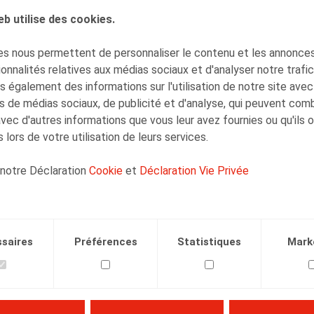
eb utilise des cookies.
AUTEURS
s nous permettent de personnaliser le contenu et les annonces,
Justin Lennertz
onnalités relatives aux médias sociaux et d'analyser notre trafi
Collaborateur
 également des informations sur l'utilisation de notre site avec
s de médias sociaux, de publicité et d'analyse, qui peuvent com
avec d'autres informations que vous leur avez fournies ou qu'ils 
 lors de votre utilisation de leurs services.
 notre Déclaration
Cookie
et
Déclaration Vie Privée
Facebook
Twitter
Linkedin
Courriel
.2024
saires
Préférences
Statistiques
Mark
7/09/2024