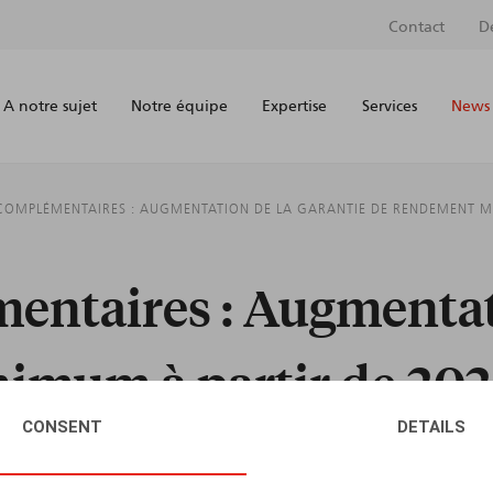
Contact
D
A notre sujet
Notre équipe
Expertise
Services
News 
COMPLÉMENTAIRES : AUGMENTATION DE LA GARANTIE DE RENDEMENT M
ntaires : Augmentati
imum à partir de 20
CONSENT
DETAILS