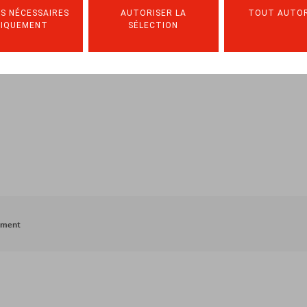
S NÉCESSAIRES
AUTORISER LA
TOUT AUTOR
NIQUEMENT
SÉLECTION
ement