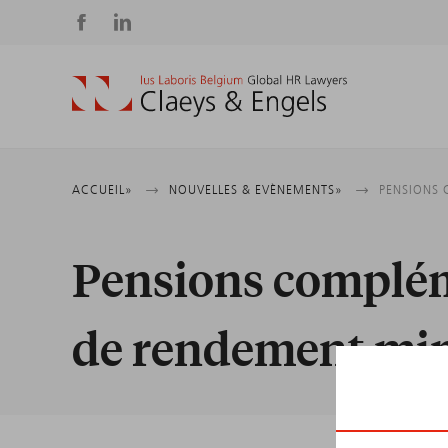
Social
media
Fil
ACCUEIL
NOUVELLES & EVÈNEMENTS
PENSIONS 
d'Ariane
Pensions compléme
de rendement min