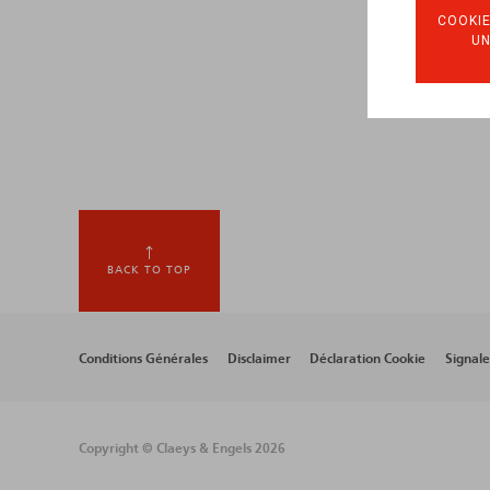
COOKIE
U
BACK TO TOP
Footer
Conditions Générales
Disclaimer
Déclaration Cookie
Signal
menu
Copyright © Claeys & Engels 2026