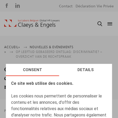
Social
S
Contact
Déclaration Vie Privée
media
m
Fil
ACCUEIL
NOUVELLES & EVÈNEMENTS
OP LEEFTIJD GEBASEERD ONTSLAG: DISCRIMINATIE? –
d'Ariane
OVERZICHT VAN DE RECHTSPRAAK
Op leeftijd gebaseerd ontslag:
CONSENT
DETAILS
discriminatie? – Overzicht van de
Ce site web utilise des cookies.
rechtspraak
Les cookies nous permettent de personnaliser le
contenu et les annonces, d'offrir des
fonctionnalités relatives aux médias sociaux et
PRESSROOM
20.04.2026
d'analyser notre trafic. Nous partageons également