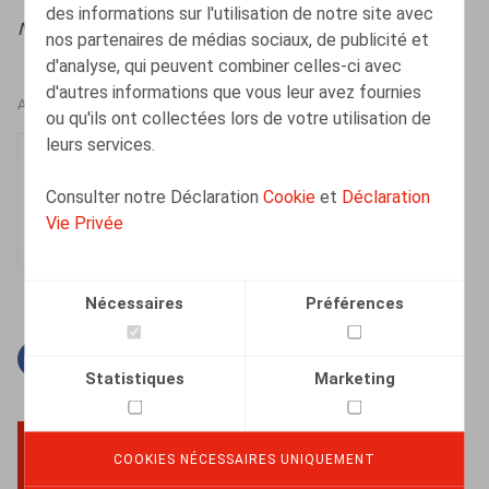
des informations sur l'utilisation de notre site avec
Nieuwsbrief Ontslag
, 2026, nr. 2, pp. 2 - 8
nos partenaires de médias sociaux, de publicité et
d'analyse, qui peuvent combiner celles-ci avec
d'autres informations que vous leur avez fournies
AUTEURS
ou qu'ils ont collectées lors de votre utilisation de
leurs services.
Manon Walckiers
Collaborateur
Consulter notre Déclaration
Cookie
et
Déclaration
Vie Privée
Nécessaires
Préférences
Facebook
Twitter
Linkedin
Courriel
Statistiques
Marketing
COOKIES NÉCESSAIRES UNIQUEMENT
BACK TO TOP