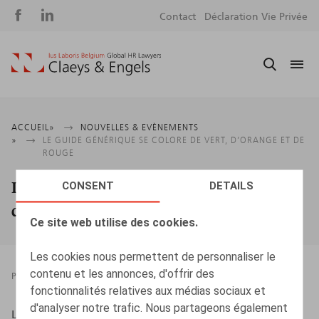
Social
S
Contact
Déclaration Vie Privée
media
m
Fil
ACCUEIL
NOUVELLES & EVÈNEMENTS
LE GUIDE GÉNÉRIQUE SE COLORE DE VERT, D’ORANGE ET DE
d'Ariane
ROUGE
Le Guide générique se colore de vert,
CONSENT
DETAILS
d’orange et de rouge
Ce site web utilise des cookies.
Les cookies nous permettent de personnaliser le
contenu et les annonces, d'offrir des
PRESSROOM
08.04.2022
fonctionnalités relatives aux médias sociaux et
d'analyser notre trafic. Nous partageons également
L’Echo, 08/04/2022, p. 17