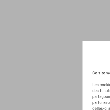
Ce site w
Les cookie
des foncti
partageons
partenaire
celles-ci 