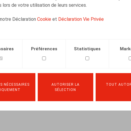
Counsel
 lors de votre utilisation de leurs services.
 notre Déclaration
Cookie
et
Déclaration Vie Privée
Bart Vanschoebeke
saires
Préférences
Statistiques
Mark
Associé
S NÉCESSAIRES
AUTORISER LA
TOUT AUTOR
NIQUEMENT
SÉLECTION
Facebook
Twitter
Linkedin
Courriel