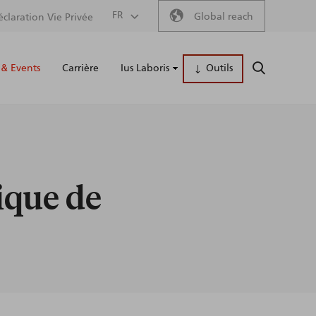
Secondary
FR
Global reach
éclaration Vie Privée
Main
menu
& Events
Carrière
Ius Laboris
Outils
RECHERCH
naviga
ique de