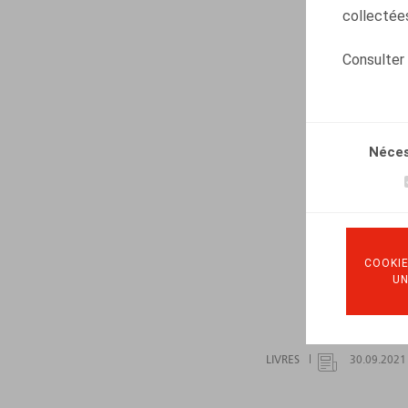
collectées
Consulter
Néces
COOKIE
U
LIVRES
30.09.2021