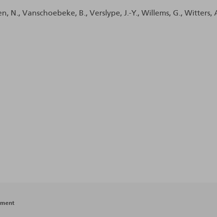
en, N., Vanschoebeke, B., Verslype, J.-Y., Willems, G., Witters, 
ement