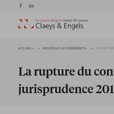
Social
media
Fil
ACCUEIL
NOUVELLES & EVÈNEMENTS
LA RUPTUR
d'Ariane
La rupture du cont
jurisprudence 20