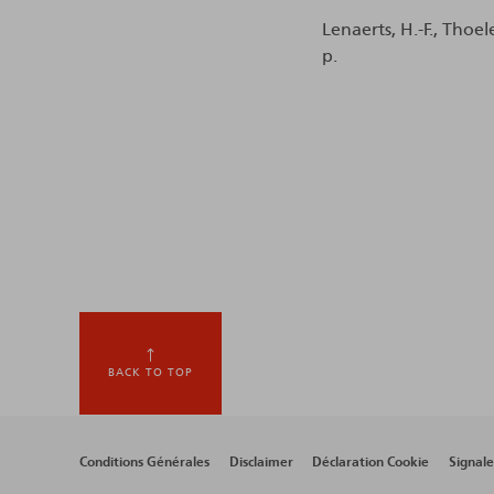
Lenaerts, H.-F., Thoel
p.
BACK TO TOP
Footer
Conditions Générales
Disclaimer
Déclaration Cookie
Signal