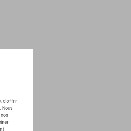
 d'offrir
c. Nous
 nos
biner
ont