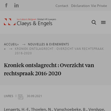
Social
S
Contact
Déclaration Vie Privée
media
m
Fil
ACCUEIL
NOUVELLES & EVÈNEMENTS
KRONIEK ONTSLAGRECHT : OVERZICHT VAN RECHTSPRAAK
d'Ariane
2016-2020
Kroniek ontslagrecht : Overzicht van
rechtspraak 2016-2020
LIVRES
30.09.2021
Lenaerts, H.-F., Thoelen, N., Vanschoebeke, B., Verslype,