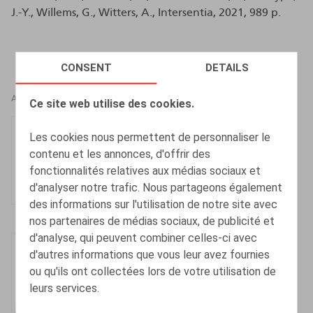
J.-Y., Willems, G., Witters, A., Intersentia, 2021, 989 p.
CONSENT
DETAILS
AUTEURS
Ce site web utilise des cookies.
Jean-Yves Verslype
Les cookies nous permettent de personnaliser le
Associé
contenu et les annonces, d'offrir des
fonctionnalités relatives aux médias sociaux et
d'analyser notre trafic. Nous partageons également
des informations sur l'utilisation de notre site avec
nos partenaires de médias sociaux, de publicité et
d'analyse, qui peuvent combiner celles-ci avec
Henri-François
d'autres informations que vous leur avez fournies
Lenaerts
ou qu'ils ont collectées lors de votre utilisation de
Associé
leurs services.