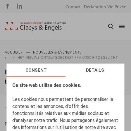
Social
S
Contact
Déclaration Vie Privée
media
m
Fil
ACCUEIL
NOUVELLES & EVÈNEMENTS
HET NIEUWE ONTSLAGDECREET PRAKTISCH TOEGELICHT
d'Ariane
Het nieuwe Ontslagdecreet praktisch
CONSENT
DETAILS
toegelicht
Ce site web utilise des cookies.
Les cookies nous permettent de personnaliser le
contenu et les annonces, d'offrir des
PRESSROOM
31.01.2025
fonctionnalités relatives aux médias sociaux et
d'analyser notre trafic. Nous partageons également
Politeia, 2024, 75 p.
des informations sur l'utilisation de notre site avec