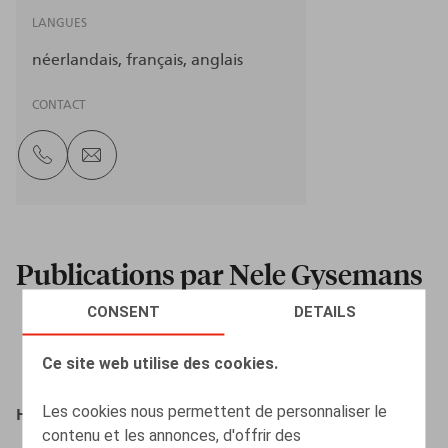
LANGUES
néerlandais
français
anglais
CONTACT
Publications par Nele Gysemans
CONSENT
DETAILS
Ce site web utilise des cookies.
Les cookies nous permettent de personnaliser le
Het nieuwe Ontslagdecreet praktisch toegelicht
contenu et les annonces, d'offrir des