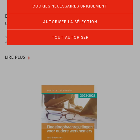
COOKIES NÉCESSAIRES UNIQUEMENT
Eindeloopbaanregelingen voor oudere werknemers :
AUTORISER LA SÉLECTION
Uitgave 2023-2024
TOUT AUTORISER
12.02.2024
LIRE PLUS