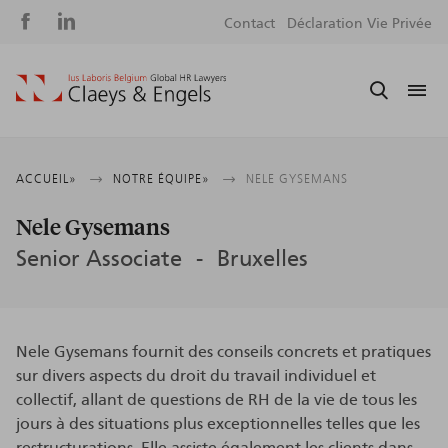
Social
S
Contact
Déclaration Vie Privée
media
m
Fil
ACCUEIL
NOTRE ÉQUIPE
NELE GYSEMANS
d'Ariane
Nele Gysemans
Senior Associate
Bruxelles
Nele Gysemans fournit des conseils concrets et pratiques
sur divers aspects du droit du travail individuel et
collectif, allant de questions de RH de la vie de tous les
jours à des situations plus exceptionnelles telles que les
restructurations. Elle assiste également les clients dans