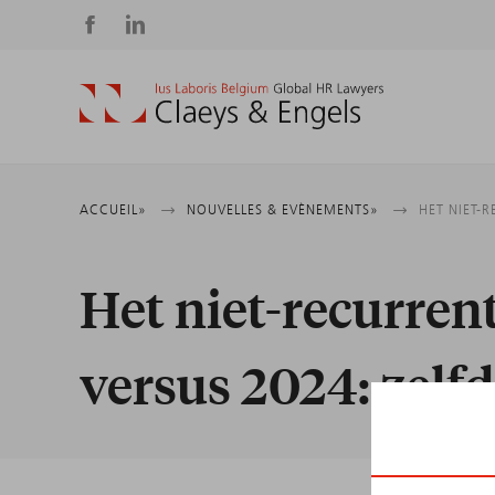
Social
media
Fil
ACCUEIL
NOUVELLES & EVÈNEMENTS
HET NIET-
d'Ariane
Het niet-recurren
versus 2024: zelfd