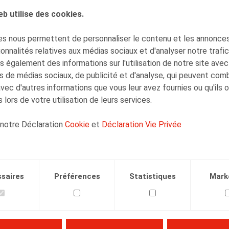
eb utilise des cookies.
AUTEURS
s nous permettent de personnaliser le contenu et les annonces,
Mieke Deconinck
onnalités relatives aux médias sociaux et d'analyser notre trafi
Senior Associate
 également des informations sur l'utilisation de notre site avec
s de médias sociaux, de publicité et d'analyse, qui peuvent com
avec d'autres informations que vous leur avez fournies ou qu'ils 
 lors de votre utilisation de leurs services.
 notre Déclaration
Cookie
et
Déclaration Vie Privée
Facebook
Twitter
Linkedin
Courriel
01.05.2024
saires
Préférences
Statistiques
Mark
4, pp. 133 - 149