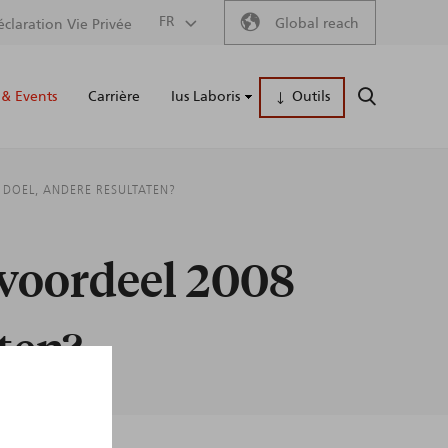
Secondary
FR
Global reach
éclaration Vie Privée
Main
menu
& Events
Carrière
Ius Laboris
Outils
RECHERCH
naviga
 DOEL, ANDERE RESULTATEN?
 voordeel 2008
aten?