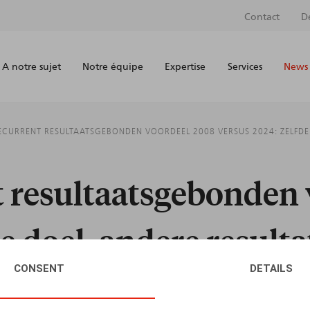
Contact
D
A notre sujet
Notre équipe
Expertise
Services
News 
RECURRENT RESULTAATSGEBONDEN VOORDEEL 2008 VERSUS 2024: ZELFDE
t resultaatsgebonden
e doel, andere result
CONSENT
DETAILS