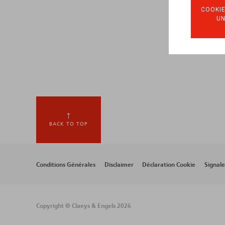
COOKIE
U
BACK TO TOP
Footer
Conditions Générales
Disclaimer
Déclaration Cookie
Signal
menu
Copyright © Claeys & Engels 2026