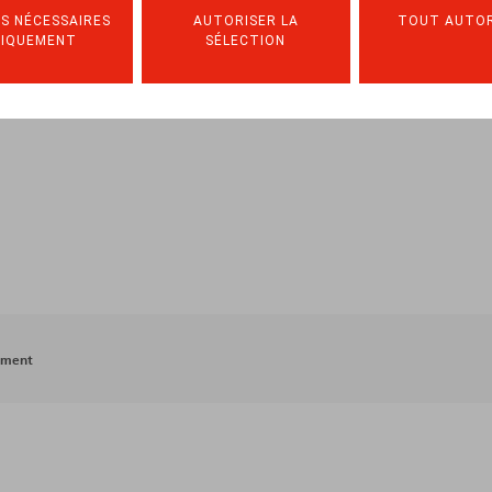
S NÉCESSAIRES
AUTORISER LA
TOUT AUTOR
NIQUEMENT
SÉLECTION
ement