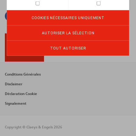
Facebook
Twitter
Linkedin
Courriel
COOKIES NÉCESSAIRES UNIQUEMENT
AUTORISER LA SÉLECTION
TOUT AUTORISER
BACK TO TOP
Footer
Conditions Générales
menu
Disclaimer
Déclaration Cookie
Signalement
Copyright © Claeys & Engels 2026