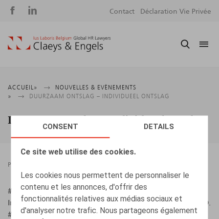
Social
S
Contact
Déclaration Vie Privée
media
m
Fil
ACCUEIL
NOUVELLES & EVÈNEMENTS
DUURZAAM ONTSLAG – INDIVIDUEEL ONTSLAG
d'Ariane
Duurzaam ontslag – Individueel Ontslag
CONSENT
DETAILS
Ce site web utilise des cookies.
PODCASTS
FIN DU CONTRAT
30.08.2024
Les cookies nous permettent de personnaliser le
contenu et les annonces, d'offrir des
#ZigZagHR (augustus 2024). Duurzaam ontslag –
fonctionnalités relatives aux médias sociaux et
Individueel Ontslag [Podcast] Deelname van Wouters, O.
d'analyser notre trafic. Nous partageons également
#ZigZagHR Live.
https://zigzaghr.be/zigzaghr-live-