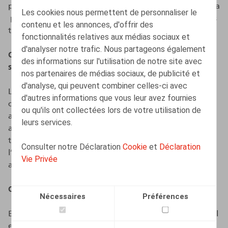
psychologique de la personne exécutant un travail via la
Les cookies nous permettent de personnaliser le
plateforme ou des conversations privées tenues par ces
contenu et les annonces, d'offrir des
travailleurs.
fonctionnalités relatives aux médias sociaux et
d'analyser notre trafic. Nous partageons également
Obligation de transparence des systèmes de
des informations sur l'utilisation de notre site avec
surveillance ou de décision automatisés
nos partenaires de médias sociaux, de publicité et
d'analyse, qui peuvent combiner celles-ci avec
La Directive prévoit une obligation de transparence
d'autres informations que vous leur avez fournies
concernant ces systèmes de surveillance ou de décision
ou qu'ils ont collectées lors de votre utilisation de
automatisés. Les plateformes devront en effet fournir
leurs services.
aux travailleurs en question et aux représentants de ces
travailleurs certaines informations, notamment sur
Consulter notre Déclaration
Cookie
et
Déclaration
l’utilisation de ces systèmes, la catégorie des données et
Vie Privée
actions surveillées, et l’objectif de la surveillance.
Obligation de déclaration
Nécessaires
Préférences
En complément de l’obligation de déclaration du travail
exécuté par les travailleurs de plateformes, la Directive