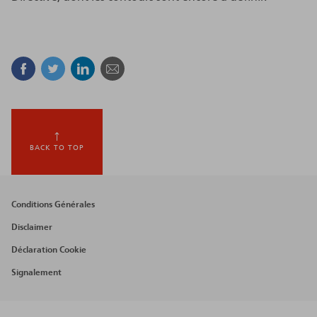
Facebook
Twitter
Linkedin
Courriel
BACK TO TOP
Footer
Conditions Générales
menu
Disclaimer
Déclaration Cookie
Signalement