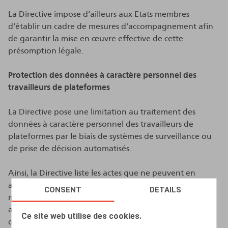
La Directive impose d’ailleurs aux Etats membres
d’établir un cadre de mesures d’accompagnement afin
de garantir la mise en œuvre effective de cette
présomption légale.
Protection des données à caractère personnel des
travailleurs de plateformes
La Directive pose une limitation au traitement des
données à caractère personnel des travailleurs de
plateformes par le biais de systèmes de surveillance ou
de prise de décision automatisés.
Ainsi, la Directive liste les actes que ne peuvent en
aucun cas accomplir les plateformes numériques au
CONSENT
DETAILS
moyen de ces systèmes de surveillance ou de décision
automatisés. Il s’agit par exemple du traitement de
Ce site web utilise des cookies.
données concernant l’état émotionnel ou