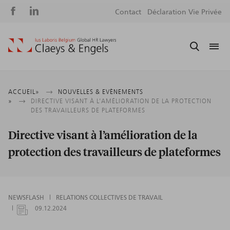
Social
S
Contact
Déclaration Vie Privée
media
m
Fil
ACCUEIL
NOUVELLES & EVÈNEMENTS
DIRECTIVE VISANT À L’AMÉLIORATION DE LA PROTECTION
d'Ariane
DES TRAVAILLEURS DE PLATEFORMES
Directive visant à l’amélioration de la
protection des travailleurs de plateformes
NEWSFLASH
RELATIONS COLLECTIVES DE TRAVAIL
09.12.2024