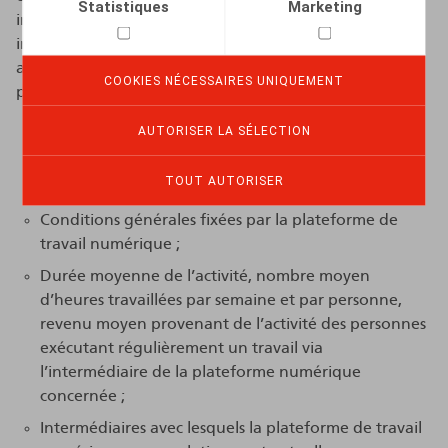
Statistiques
Marketing
impose aux Etats membres de veiller à ce que les
informations suivantes soient mises à disposition des
autorités compétentes par les entreprises de
COOKIES NÉCESSAIRES UNIQUEMENT
plateformes :
AUTORISER LA SÉLECTION
Nombre de personnes exécutant un travail via une
plateforme par l’intermédiaire de la plateforme de
TOUT AUTORISER
travail numérique concernée ;
Conditions générales fixées par la plateforme de
travail numérique ;
Durée moyenne de l’activité, nombre moyen
d’heures travaillées par semaine et par personne,
revenu moyen provenant de l’activité des personnes
exécutant régulièrement un travail via
l’intermédiaire de la plateforme numérique
concernée ;
Intermédiaires avec lesquels la plateforme de travail