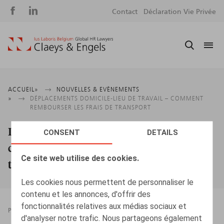
Social
S
Contact
Déclaration Vie Privée
media
m
Fil
ACCUEIL
NOUVELLES & EVÈNEMENTS
DÉPLACEMENTS DOMICILE-LIEU DE TRAVAIL – COMMENT
d'Ariane
REMBOURSER LES FRAIS DE TRANSPORT
Déplacements domicile-lieu de travail –
CONSENT
DETAILS
comment rembourser les frais de
Ce site web utilise des cookies.
transport
Les cookies nous permettent de personnaliser le
contenu et les annonces, d'offrir des
fonctionnalités relatives aux médias sociaux et
PRESSROOM
23.09.2022
d'analyser notre trafic. Nous partageons également