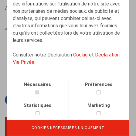
des informations sur l'utilisation de notre site avec
HR.square (online),
23/09/2022
nos partenaires de médias sociaux, de publicité et
d'analyse, qui peuvent combiner celles-ci avec
d'autres informations que vous leur avez fournies
AUTEURS
ou qu'ils ont collectées lors de votre utilisation de
leurs services.
Justin Lennertz
Collaborateur
Consulter notre Déclaration
Cookie
et
Déclaration
Vie Privée
Nécessaires
Préférences
Facebook
Twitter
Linkedin
Courriel
Statistiques
Marketing
COOKIES NÉCESSAIRES UNIQUEMENT
BACK TO TOP