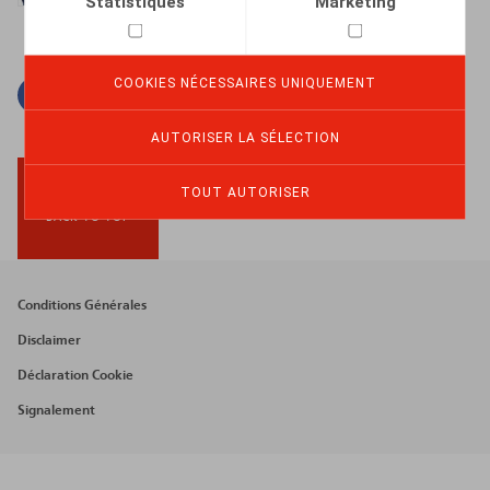
Statistiques
Marketing
COOKIES NÉCESSAIRES UNIQUEMENT
Facebook
Twitter
Linkedin
Courriel
AUTORISER LA SÉLECTION
TOUT AUTORISER
BACK TO TOP
Footer
Conditions Générales
menu
Disclaimer
Déclaration Cookie
Signalement