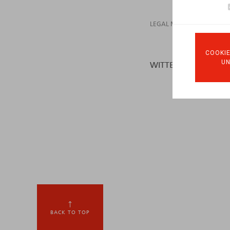
LEGAL MAGAZINES
DIS
COOKIE
U
WITTERS, A., VERHELS
BACK TO TOP