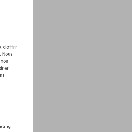
 d'offrir
c. Nous
 nos
biner
ont
eting