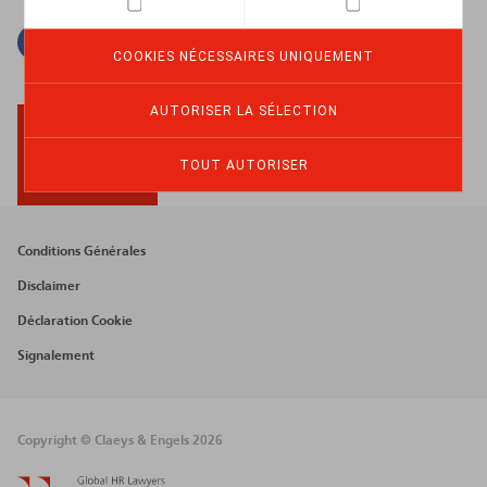
Facebook
Twitter
Linkedin
Courriel
COOKIES NÉCESSAIRES UNIQUEMENT
AUTORISER LA SÉLECTION
TOUT AUTORISER
BACK TO TOP
Footer
Conditions Générales
menu
Disclaimer
Déclaration Cookie
Signalement
Copyright © Claeys & Engels 2026