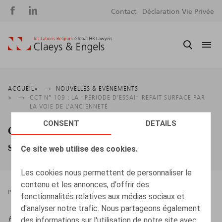
Social
S
Contact
Déclaration Vie Privée
media
m
Fil
ACCUEIL
NOUVELLES & EVÈNEMENTS
CCT N° 109 : LA “PÉRIODE D’ESSAI” REFAIT SURFACE PAR
d'Ariane
LA VOIE DE L’ANCIENNETÉ
CONSENT
DETAILS
CCT n° 109 : la “période d’essai” refait
surface par la voie de l’ancienneté
Ce site web utilise des cookies.
Les cookies nous permettent de personnaliser le
contenu et les annonces, d'offrir des
PRESSROOM
29.04.2026
fonctionnalités relatives aux médias sociaux et
d'analyser notre trafic. Nous partageons également
HR.square (online),
29/04/2026
des informations sur l'utilisation de notre site avec