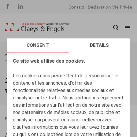
Social
S
Contact
Déclaration Vie Privée
media
m
CONSENT
DETAILS
Fil
ACCUEIL
NOUVELLES & EVÈNEMENTS
Ce site web utilise des cookies.
20%: EEN DREMPEL OM TE ONTHOUDEN BIJ VERSCHILLENDE
d'Ariane
VERLONINGSCOMPONENTEN
Les cookies nous permettent de personnaliser le
20%: een drempel om te onthouden bij
contenu et les annonces, d'offrir des
verschillende verloningscomponenten
fonctionnalités relatives aux médias sociaux et
d'analyser notre trafic. Nous partageons également
des informations sur l'utilisation de notre site avec
nos partenaires de médias sociaux, de publicité et
d'analyse, qui peuvent combiner celles-ci avec
PRESSROOM
20.04.2026
d'autres informations que vous leur avez fournies
ou qu'ils ont collectées lors de votre utilisation de
HR.square (online),
20/04/2026