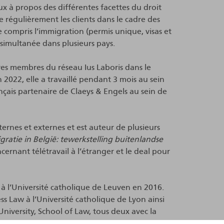
aux à propos des différentes facettes du droit
ste régulièrement les clients dans le cadre des
ce compris l’immigration (permis unique, visas et
n simultanée dans plusieurs pays.
res membres du réseau Ius Laboris dans le
n 2022, elle a travaillé pendant 3 mois au sein
ançais partenaire de Claeys & Engels au sein de
ternes et externes et est auteur de plusieurs
ratie in België: tewerkstelling buitenlandse
ncernant télétravail à l’étranger et le deal pour
 à l’Université catholique de Leuven en 2016.
s Law à l’Université catholique de Lyon ainsi
versity, School of Law, tous deux avec la
re néerlandais des avocats du Barreau de