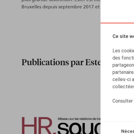
Bruxelles depuis septembre 2017 et a rejoint Clae
Ce site w
Les cookie
des foncti
Publications par Ester Vets
partageons
partenaire
celles-ci 
collectées
Consulter
Néces