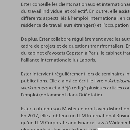
Ester conseille les clients nationaux et internation
du travail individuel et collectif. En outre, elle assi
différents aspects liés à l’emploi international, en 
résidence de travailleurs étrangers) et l’occupatio
De plus, Ester collabore régulièrement avec les aut
cadre de projets et de questions transfrontaliers. E
du cabinet d’avocats Capstan à Paris, le cabinet fr
l’alliance internationale Ius Laboris.
Ester intervient régulièrement lors de séminaires in
publications. Elle a ainsi co-écrit le livre «
Arbeidsmig
werknemers »
et a déjà rédigé plusieurs articles co
l’emploi (notamment dans Oriëntatie).
Ester a obtenu son Master en droit avec distinction
En 2017, elle a obtenu un LLM International Busines
qu’un LLM Corporate and Finance Law à Widener Uni
plus grande distinction. Ester est membre de l’Ord