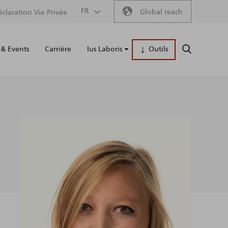
Secondary
FR
Global reach
éclaration Vie Privée
Main
menu
& Events
Carrière
Ius Laboris
Outils
RECHERCH
naviga