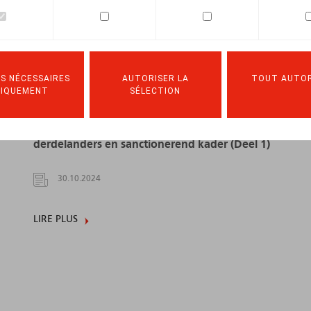
S NÉCESSAIRES
AUTORISER LA
TOUT AUTOR
NIQUEMENT
SÉLECTION
Arbeidsmigratie in het Vlaams Gewest.
Wijzigingen inzake tewerkstelling
derdelanders en sanctionerend kader (Deel 1)
30.10.2024
LIRE PLUS