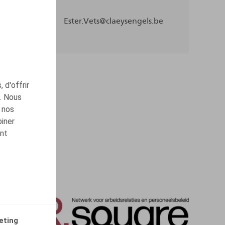
Ester.Vets@claeysengels.be
 d'offrir
c. Nous
 nos
biner
ont
eting