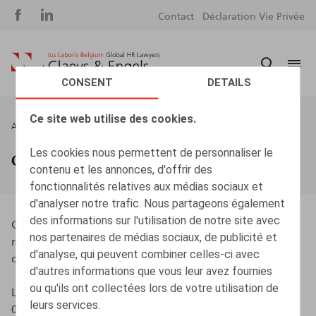
Social
S
Contact
Déclaration Vie Privée
media
m
CONSENT
DETAILS
Ce site web utilise des cookies.
Fil
ACCUEIL
GARANTIES & ASSURANCES
d'Ariane
Les cookies nous permettent de personnaliser le
Garanties & assurances
contenu et les annonces, d'offrir des
fonctionnalités relatives aux médias sociaux et
d'analyser notre trafic. Nous partageons également
des informations sur l'utilisation de notre site avec
Claeys & Engels et ses avocats sont assurés en
nos partenaires de médias sociaux, de publicité et
responsabilité civile professionnelle par l'intermédiaire
d'analyse, qui peuvent combiner celles-ci avec
d'AON.
d'autres informations que vous leur avez fournies
ou qu'ils ont collectées lors de votre utilisation de
Le montant maximum de la couverture est de 25 000
leurs services.
000 EUR.