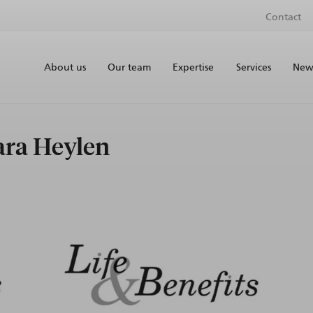
Contact
About us
Our team
Expertise
Services
News
ara Heylen