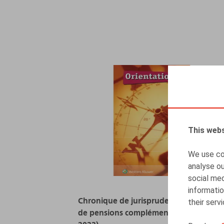
This webs
We use coo
analyse ou
social med
informatio
Chronique de jurisprudence en matière
their serv
de pensions complémentaires (2017-