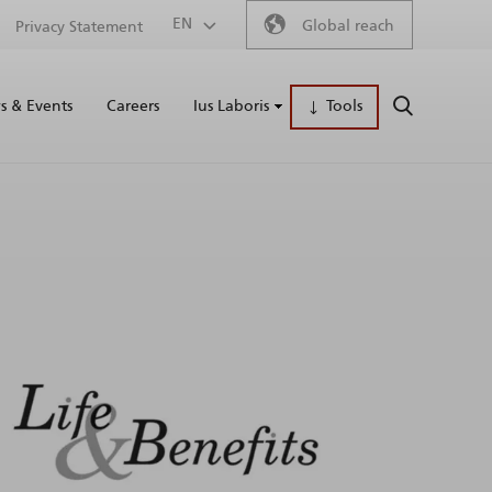
Secondary
EN
Global reach
Privacy Statement
Main
menu
 & Events
Careers
Ius Laboris
Tools
SEARCH
naviga