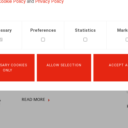
pensioenen (2017-2022) – Deel 2
Cookie Policy
and
Privacy Policy
19.04.2023
ssary
Preferences
Statistics
Mark
READ MORE
SARY COOKIES
ALLOW SELECTION
ACCEPT A
Bijzondere coronamaatregelen
ONLY
09.06.2020
READ MORE