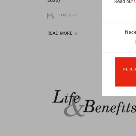
2022)
Read our
13.06.2023
Nece
READ MORE
NECES