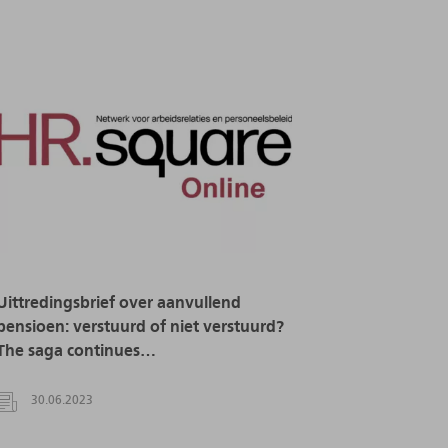
Uittredingsbrief over aanvullend
pensioen: verstuurd of niet verstuurd?
The saga continues…
30.06.2023