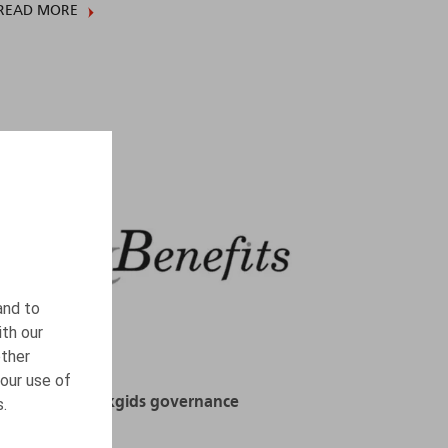
READ MORE
and to
ith our
other
our use of
Nieuwe praktijkgids governance
s.