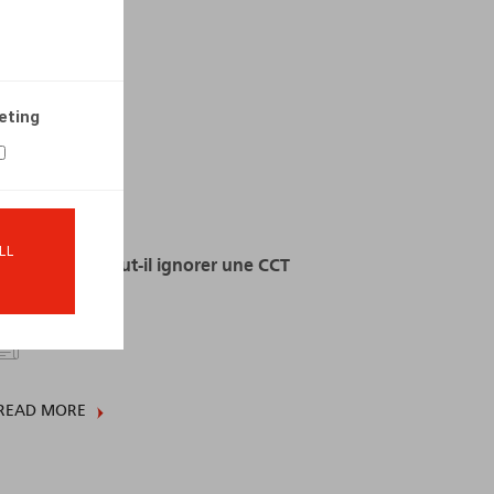
13.04.2022
READ MORE
eting
LL
Un assureur peut-il ignorer une CCT
d'entreprise?
31.03.2019
READ MORE