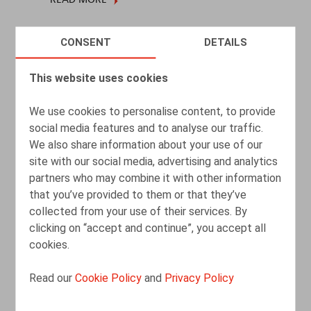
READ MORE
CONSENT
DETAILS
Les mentalités évoluent
This website uses cookies
04.05.2022
We use cookies to personalise content, to provide
social media features and to analyse our traffic.
READ MORE
We also share information about your use of our
site with our social media, advertising and analytics
partners who may combine it with other information
that you’ve provided to them or that they’ve
collected from your use of their services. By
clicking on “accept and continue”, you accept all
cookies.
Read our
Cookie Policy
and
Privacy Policy