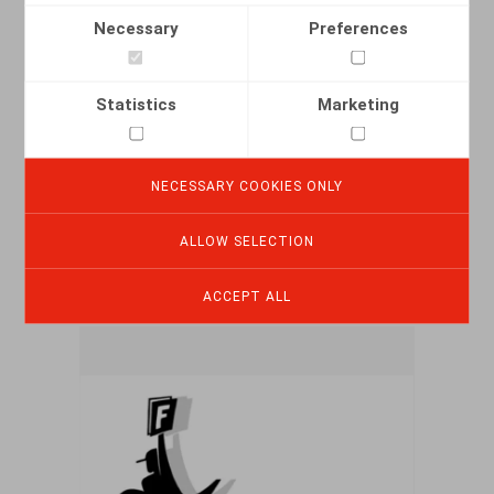
Necessary
Preferences
Bijzonder belastingstelsel voor
Statistics
Marketing
ingekomen belastingplichtigen en
ingekomen onderzoekers — wetgeving
NECESSARY COOKIES ONLY
28.02.2022
ALLOW SELECTION
READ MORE
ACCEPT ALL