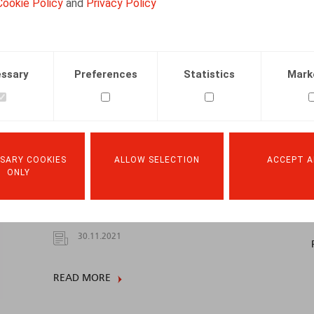
Cookie Policy
and
Privacy Policy
02.10.2022
READ MORE
ssary
Preferences
Statistics
Mark
La protection du délégué syndical dans
SARY COOKIES
ALLOW SELECTION
ACCEPT A
les entreprises ne disposant pas d'un
ONLY
comité pour la prévention et la
protection au travail
30.11.2021
READ MORE