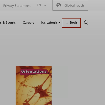
Secondary
EN
Global reach
Privacy Statement
Main
menu
 & Events
Careers
Ius Laboris
Tools
SEARCH
naviga