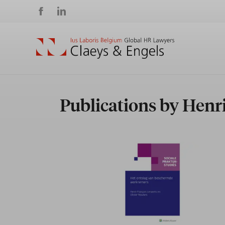
Social
media
Publications by Henr