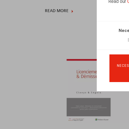
Read our
READ MORE
Nece
NECES