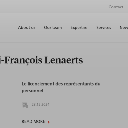
Contact
About us
Our team
Expertise
Services
News
i-François Lenaerts
Le licenciement des représentants du
personnel
23.12.2024
READ MORE