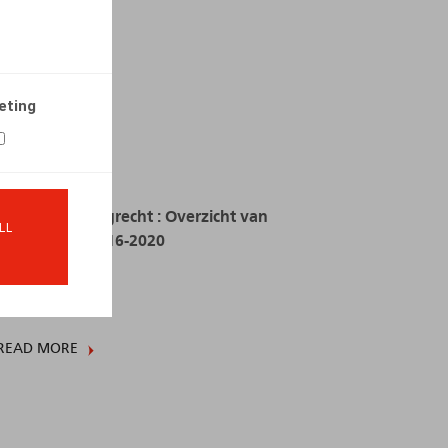
02.10.2022
READ MORE
eting
Kroniek ontslagrecht : Overzicht van
LL
rechtspraak 2016-2020
30.09.2021
READ MORE