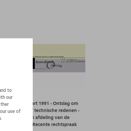
and to
ith our
Wet van 19 maart 1991 - Ontslag om
other
economische of technische redenen -
our use of
Sluiting van een afdeling van de
s.
onderneming - Recente rechtspraak