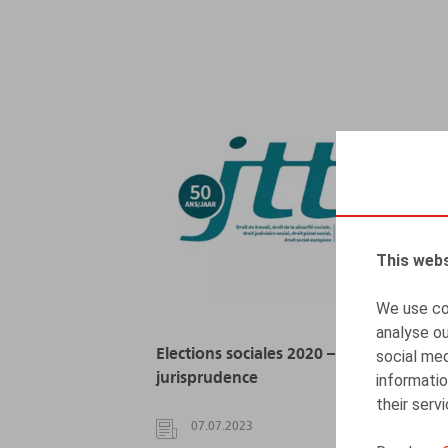
This webs
We use coo
analyse ou
Elections sociales 2020 – Chronique de
social med
jurisprudence
informatio
their serv
07.07.2023