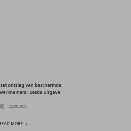
Het ontslag van beschermde
werknemers : Zesde uitgave
22.09.2021
READ MORE