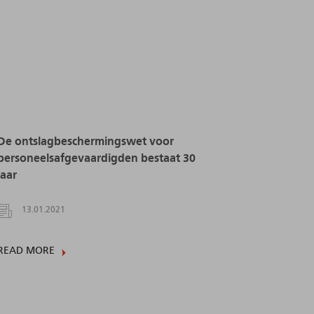
De ontslagbeschermingswet voor
personeelsafgevaardigden bestaat 30
jaar
13.01.2021
READ MORE