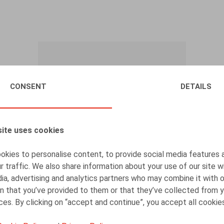
CONSENT
DETAILS
ite uses cookies
kies to personalise content, to provide social media features 
r traffic. We also share information about your use of our site w
Loi du 19 mars 1991 - Licenciement
ia, advertising and analytics partners who may combine it with 
pour raisons d’ordre économique ou
n that you’ve provided to them or that they’ve collected from y
technique - Fermeture de division
ices. By clicking on “accept and continue”, you accept all cookie
d’entreprise - Jurisprudence récente