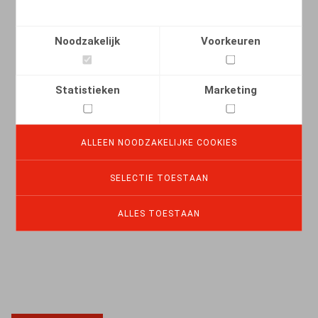
Noodzakelijk
Voorkeuren
Schadevergoeding wegens discriminatie
én schadevergoeding wegens kennelijk
onredelijk ontslag? Bevestiging van
Statistieken
Marketing
cumulverbod
26.02.2024
ALLEEN NOODZAKELIJKE COOKIES
SELECTIE TOESTAAN
LEES MEER
ALLES TOESTAAN