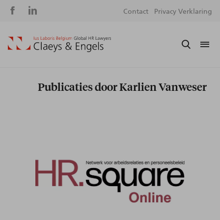
Social
S
Contact
Privacy Verklaring
media
m
Publicaties door Karlien Vanweser