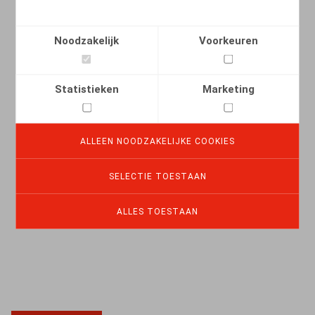
Noodzakelijk
Voorkeuren
Motif grave et infraction pénale :
Statistieken
Marketing
l’(in)opportunité d’une plainte pénale
18.06.2024
ALLEEN NOODZAKELIJKE COOKIES
SELECTIE TOESTAAN
LEES MEER
ALLES TOESTAAN