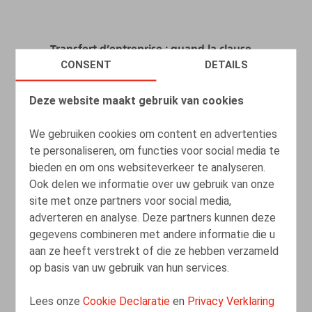
Transfert d’entreprise : quand la clause
CONSENT
DETAILS
résolutoire fait renaître les obligations
de l’ancien employeur
Deze website maakt gebruik van cookies
05.06.2025
We gebruiken cookies om content en advertenties
te personaliseren, om functies voor social media te
LEES MEER
bieden en om ons websiteverkeer te analyseren.
Ook delen we informatie over uw gebruik van onze
site met onze partners voor social media,
adverteren en analyse. Deze partners kunnen deze
gegevens combineren met andere informatie die u
aan ze heeft verstrekt of die ze hebben verzameld
op basis van uw gebruik van hun services.
Lees onze
Cookie Declaratie
en
Privacy Verklaring