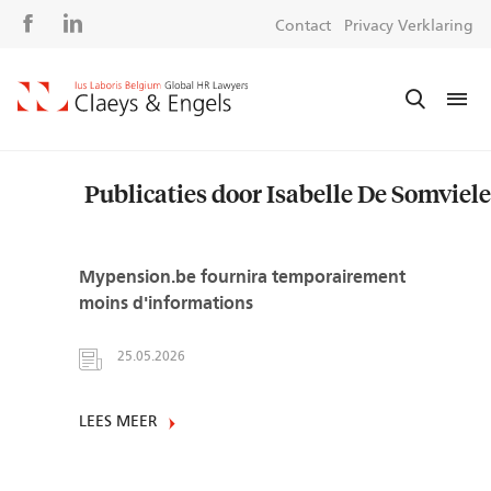
Social
S
Contact
Privacy Verklaring
media
m
Publicaties door Isabelle De Somviele
Mypension.be fournira temporairement
moins d'informations
25.05.2026
LEES MEER