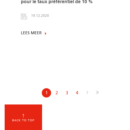
pour le taux préférentiel de 10 %
19.12.2020
LEES MEER
Paginering
Volgende pagina
Next ›
Laatste pagina
Last »
Huidige
1
Pagina
2
Pagina
3
Pagina
4
pagina
BACK TO TOP