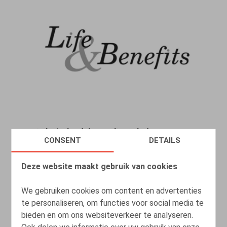
Loi néerlandaise sur l'avenir des
CONSENT
DETAILS
pensions
Deze website maakt gebruik van cookies
07.06.2023
We gebruiken cookies om content en advertenties
LEES MEER
te personaliseren, om functies voor social media te
bieden en om ons websiteverkeer te analyseren.
Ook delen we informatie over uw gebruik van onze