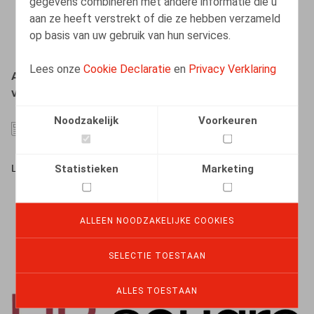
gegevens combineren met andere informatie die u
aan ze heeft verstrekt of die ze hebben verzameld
op basis van uw gebruik van hun services.
Lees onze
Cookie Declaratie
en
Privacy Verklaring
Aanwerving van derdelanders: nieuwe loongrenzen
vanaf 1 januari 2024 in de Duitstalige Gemeenschap
Noodzakelijk
Voorkeuren
06.02.2024
Statistieken
Marketing
LEES MEER
ALLEEN NOODZAKELIJKE COOKIES
SELECTIE TOESTAAN
ALLES TOESTAAN