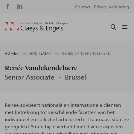
Social
S
Contact
Privacy Verklaring
media
m
Kruimelpad
HOME
ONS TEAM
RENÉE VANDEKENDELAERE
Renée Vandekendelaere
Senior Associate
Brussel
Renée adviseert nationale en internationale cliënten
met betrekking tot verschillende facetten van het
individueel en collectief arbeidsrecht. Daarnaast staat ze
geregeld cliënten bij in verband met diverse aspecten
van internationale tewerkstelling met inbegrip van