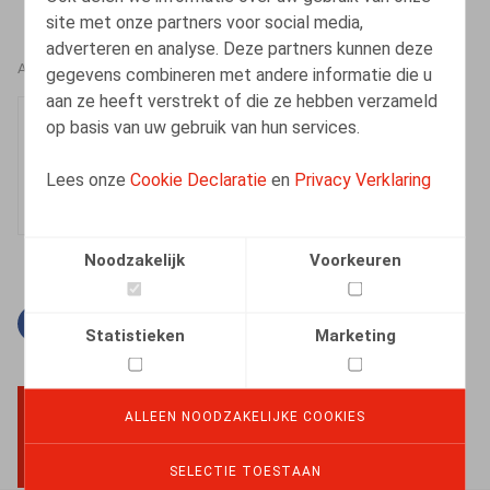
site met onze partners voor social media,
adverteren en analyse. Deze partners kunnen deze
AUTEURS
gegevens combineren met andere informatie die u
aan ze heeft verstrekt of die ze hebben verzameld
Mathilde Orbie
op basis van uw gebruik van hun services.
Medewerker
Lees onze
Cookie Declaratie
en
Privacy Verklaring
Noodzakelijk
Voorkeuren
Facebook
Twitter
Linkedin
E-mail
Statistieken
Marketing
ALLEEN NOODZAKELIJKE COOKIES
BACK TO TOP
SELECTIE TOESTAAN