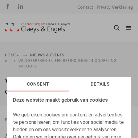
Social
S
Contact
Privacy Verklaring
media
m
Kruimelpad
HOME
NIEUWS & EVENTS
WILSGEBREKEN BIJ EEN BEËINDIGING IN ONDERLING
AKKOORD
Wilsgebreken bij een beëindiging in
CONSENT
DETAILS
onderling akkoord
Deze website maakt gebruik van cookies
We gebruiken cookies om content en advertenties
PRESSROOM
22.05.2026
te personaliseren, om functies voor social media te
bieden en om ons websiteverkeer te analyseren.
HR.square (online)
, 22/05/2026
Ook delen we informatie over uw gebruik van onze