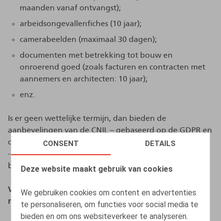
maanden vanaf ontvangst);
arbeidsongevallenfiches (10 jaar);
camerabeelden (maximaal 30 dagen);
documenten met betrekking tot bouw en
onroerend goed (zoals facturen en contracten met
aannemers en architecten: 10 jaar);
enz.
Is er geen wettelijke termijn, dan bieden de
aanbevelingen van de CNIL – gebaseerd op de GDPR en
de praktijkervaring van toezichthoudende autoriteiten
CONSENT
DETAILS
- nuttige richtlijnen om passende en proportionele
bewaartermijnen te bepalen.
Deze website maakt gebruik van cookies
Voorbeelden van aanbevelingen uit het
We gebruiken cookies om content en advertenties
referentiekader
te personaliseren, om functies voor social media te
bieden en om ons websiteverkeer te analyseren.