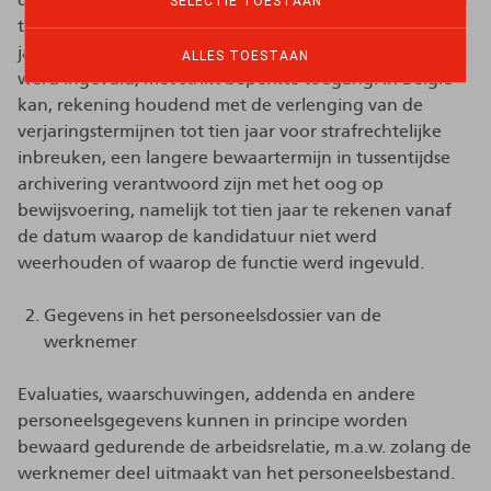
SELECTIE TOESTAAN
tussentijdse archivering gedurende een termijn van vijf
jaar te rekenen vanaf de datum waarop de functie
ALLES TOESTAAN
werd ingevuld, met strikt beperkte toegang. In België
kan, rekening houdend met de verlenging van de
verjaringstermijnen tot tien jaar voor strafrechtelijke
inbreuken, een langere bewaartermijn in tussentijdse
archivering verantwoord zijn met het oog op
bewijsvoering, namelijk tot tien jaar te rekenen vanaf
de datum waarop de kandidatuur niet werd
weerhouden of waarop de functie werd ingevuld.
Gegevens in het personeelsdossier van de
werknemer
Evaluaties, waarschuwingen, addenda en andere
personeelsgegevens kunnen in principe worden
bewaard gedurende de arbeidsrelatie, m.a.w. zolang de
werknemer deel uitmaakt van het personeelsbestand.