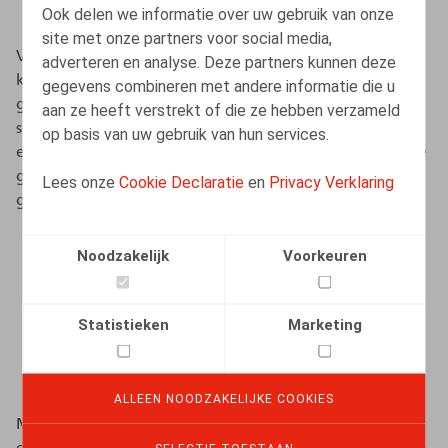
Wervingsgegevens – niet-geselecteerde kandidaten
Ook delen we informatie over uw gebruik van onze
site met onze partners voor social media,
Voor cv’s en sollicitatiebrieven van niet-geselecteerde
adverteren en analyse. Deze partners kunnen deze
kandidaten beveelt de CNIL aan deze slechts
gegevens combineren met andere informatie die u
gedurende een beperkte periode na afloop van de
aan ze heeft verstrekt of die ze hebben verzameld
selectieprocedure te bewaren, met het oog op
op basis van uw gebruik van hun services.
eventuele toekomstige opportuniteiten. Wanneer deze
gegevens worden opgenomen in een cv-databank,
Lees onze
Cookie Declaratie
en
Privacy Verklaring
geldt volgens het referentiekader het volgende:
een bewaring in de actieve databank tot maximaal
Noodzakelijk
Voorkeuren
twee jaar te rekenen vanaf het laatste contact met
de niet-geselecteerde kandidaat;
Statistieken
Marketing
voor zover het profiel relevant blijft voor de
werkgever en de kandidaat zich hier niet tegen
heeft verzet.
ALLEEN NOODZAKELIJKE COOKIES
Met het oog op bewijsvoering, met name bij mogelijke
discriminatiegeschillen, oppert de CNIL een bewaring in