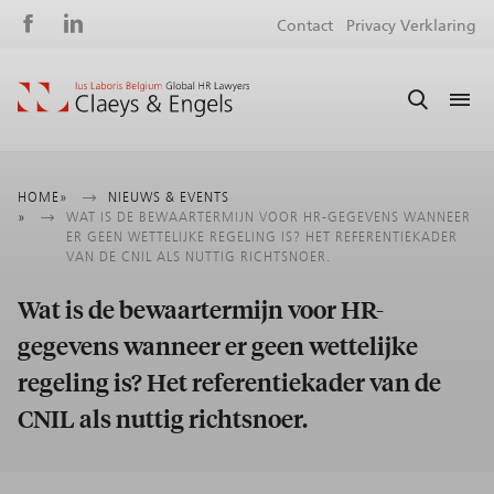
Social
S
Contact
Privacy Verklaring
media
m
Kruimelpad
HOME
NIEUWS & EVENTS
WAT IS DE BEWAARTERMIJN VOOR HR-GEGEVENS WANNEER
ER GEEN WETTELIJKE REGELING IS? HET REFERENTIEKADER
VAN DE CNIL ALS NUTTIG RICHTSNOER.
Wat is de bewaartermijn voor HR-
gegevens wanneer er geen wettelijke
regeling is? Het referentiekader van de
CNIL als nuttig richtsnoer.