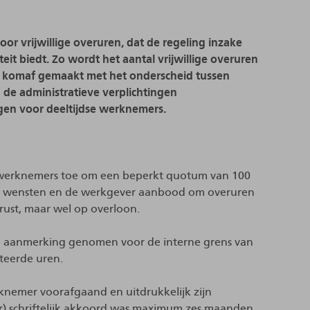
or vrijwillige overuren, dat de regeling inzake
teit biedt. Zo wordt het aantal vrijwillige overuren
dt komaf gemaakt met het onderscheid tussen
 de administratieve verplichtingen
gen voor deeltijdse werknemers.
ren werknemers toe om een beperkt quotum van 100
 dit wensten en de werkgever aanbood om overuren
rust, maar wel op overloon.
in aanmerking genomen voor de interne grens van
steerde uren.
nemer voorafgaand en uitdrukkelijk zijn
ar) schriftelijk akkoord was maximum zes maanden