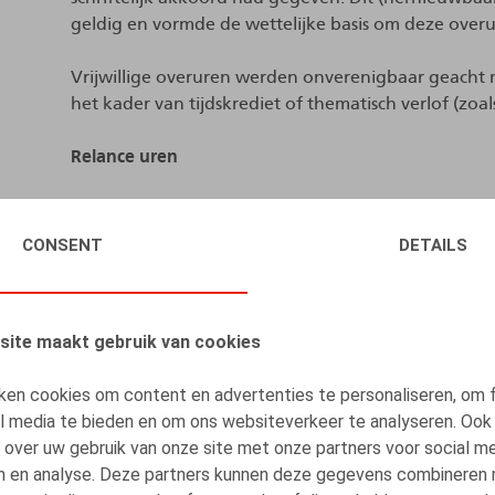
geldig en vormde de wettelijke basis om deze over
Vrijwillige overuren werden onverenigbaar geacht 
het kader van tijdskrediet of thematisch verlof (zoa
Relance uren
In het kader van de COVID-19-pandemie werd een 
gecreëerd, dat toeliet om 120 extra vrijwillige over
CONSENT
DETAILS
interessant waren (bruto = netto) en niet meetelden
meermaals verlengd en liep tot en met 31 maart 20
site maakt gebruik van cookies
Nieuw regime vanaf 1 april 2026
ken cookies om content en advertenties te personaliseren, om 
In de nieuwe regeling bestaat slechts één systeem v
al media te bieden en om ons websiteverkeer te analyseren. Ook
tussen vrijwillige overuren en relance overuren verd
 over uw gebruik van onze site met onze partners voor social me
n en analyse. Deze partners kunnen deze gegevens combineren
Voortaan kunnen vrijwillige overuren enkel worden