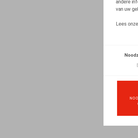
andere inf
van uw geb
Lees onz
Noodz
NOO