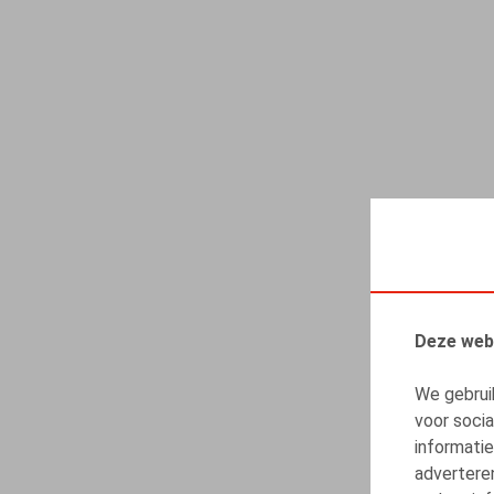
Deze web
We gebrui
voor soci
informatie
advertere