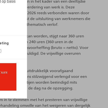
d op basis
ewerkgesteld zijn in het kader van een deeltijdse
ijdelijke vermeerdering van werk is. Deze
rs die op 1 juni 2026 reeds verbonden waren door
estigt daarnaast de uitsluiting van werknemers die
tijdskrediet of thematisch verlof.
ar gepresteerd kan worden, stijgt naar 360 uren
ige overuren zijn 240 uren (360 uren in de
eting
ragen en bedrijfsvoorheffing (bruto = netto). Voor
oeslag verschuldigd. De vrijwillige overuren
rworpen aan een uitdrukkelijk voorafgaand
TAAN
r en wordt telkens stilzwijgend verlengd voor een
 elk van de partijen worden beëindigd mits
, die ingaat op de dag na de opzegging.
 in te stemmen met het presteren van vrijwillige
andeling omwille van het weigeren van dergelijk