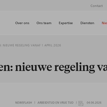
Contact
Over ons
Ons team
Expertise
Diensten
Nie
N: NIEUWE REGELING VANAF 1 APRIL 2026
en: nieuwe regeling va
NEWSFLASH
ARBEIDSTIJD EN VRIJE TIJD
04.06.2026