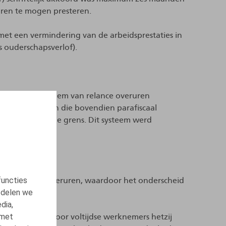
uren te mogen presteren.
met een vermindering van de arbeidsprestaties in
ls ouderschapsverlof).
bijkomend systeem van relance overuren
uren te presteren die bovendien parafiscaal
 voor de interne grens. Dit systeem werd
26.
functies
an vrijwillige overuren, waardoor het onderscheid
 delen we
wijnt.
dia,
 met
 gepresteerd door voltijdse werknemers hetzij