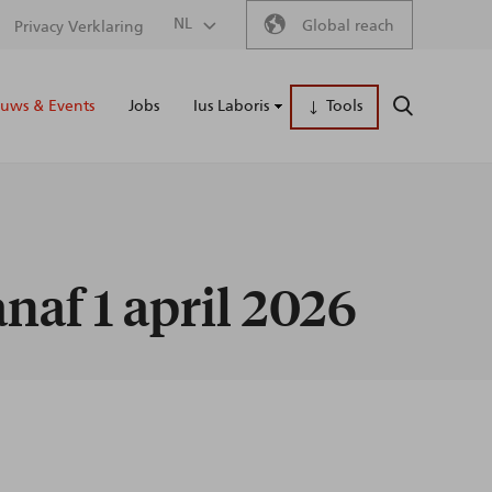
Secondary
NL
Global reach
Privacy Verklaring
Main
menu
uws & Events
Jobs
Ius Laboris
Tools
ZOEKEN
naviga
naf 1 april 2026