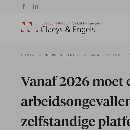
Social
media
Kruimelpad
HOME
NIEUWS & EVENTS
VANAF 2026 MOET EE
Vanaf 2026 moet e
arbeidsongevalle
zelfstandige pla