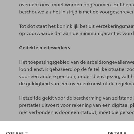
overeenkomst moet worden opgenomen. Het bepaalt
beschouwd als het in strijd is met de voorgeschreve
Tot slot staat het koninklijk besluit verzekeringsma
op voorwaarde dat aan de minimumgaranties word
Gedekte medewerkers
Het toepassingsgebied van de arbeidsongevallenwet
loondienst, is gebaseerd op de feitelijke situatie: z
voor een andere persoon, onder diens gezag, valt hi
de geldigheid van een overeenkomst of de regelmati
Hetzelfde geldt voor de bescherming van zelfstan
prestaties uitvoert voor rekening van een digitaal 
niet verbonden is door een statuut, moet die pers
In de praktijk betekent dit met name dat de persoo
CONSENT
DETAILS
prestaties uit te voeren, gedekt moet worden door 