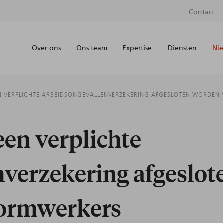
Contact
Over ons
Ons team
Expertise
Diensten
Nie
N VERPLICHTE ARBEIDSONGEVALLENVERZEKERING AFGESLOTEN WORDEN
en verplichte
nverzekering afgeslo
tformwerkers