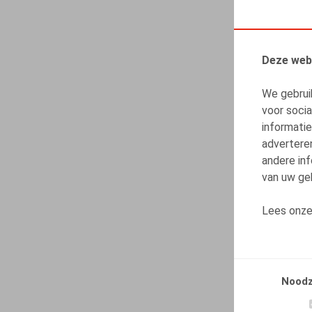
Deze web
We gebrui
voor soci
informatie
advertere
andere inf
van uw geb
Lees onz
Noodz