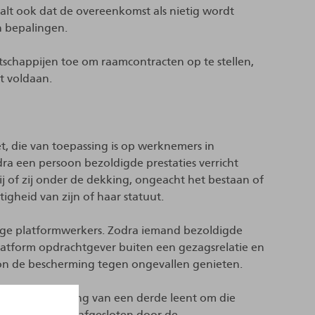
 ook dat de overeenkomst als nietig wordt
n bepalingen.
atschappijen toe om raamcontracten op te stellen,
t voldaan.
, die van toepassing is op werknemers in
odra een persoon bezoldigde prestaties verricht
j of zij onder de dekking, ongeacht het bestaan of
gheid van zijn of haar statuut.
dige platformwerkers. Zodra iemand bezoldigde
platform opdrachtgever buiten een gezagsrelatie en
oon de bescherming tegen ongevallen genieten.
n die de rekening van een derde leent om die
de verzekering afgesloten door de