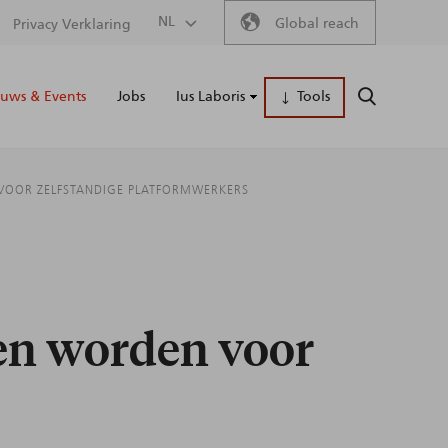
Secondary
NL
Global reach
Privacy Verklaring
Main
menu
uws & Events
Jobs
Ius Laboris
Tools
ZOEKEN
naviga
 VOOR ZELFSTANDIGE PLATFORMWERKERS
ten worden voor