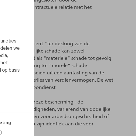
 rechtstreekse contractuele relatie met het
functies
e verzekering dient “ter dekking van de
 delen we
ngeval. Lichamelijke schade kan zowel
dia,
nkomsten, enz.) als “materiële” schade tot gevolg
 met
 in tegenstelling tot “morele” schade.
d op basis
gen die voortvloeien uit een aantasting van de
erlijden en het verlies van verdienvermogen. De wet
werknemers in loondienst.
e uitvoering van deze bescherming - de
illende omstandigheden, variërend van dodelijke
tot vergoedingen voor arbeidsongeschiktheid of
eting
este bepalingen zijn identiek aan die voor