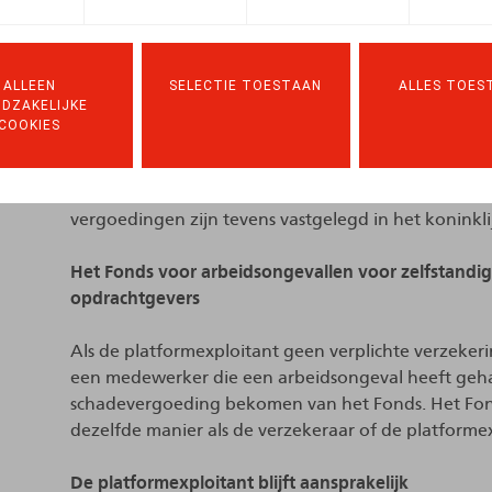
Bepaling van het basisinkomen en wijze van uitbet
ALLEEN
SELECTIE TOESTAAN
ALLES TOES
Het koninklijk besluit legt het basisinkomen vast op
DZAKELIJKE
gebaseerd op de primaire arbeidsongeschiktheidsuit
COOKIES
kader van de wettelijke verplichte ziekte- en invali
basisinkomen, de vergoedingen en de renten zulle
consumptieprijzen. De termijnen en procedures voor
vergoedingen zijn tevens vastgelegd in het koninklij
Het Fonds voor arbeidsongevallen voor zelfstandi
opdrachtgevers
Als de platformexploitant geen verplichte verzekerin
een medewerker die een arbeidsongeval heeft ge
schadevergoeding bekomen van het Fonds. Het Fon
dezelfde manier als de verzekeraar of de platform
De platformexploitant blijft aansprakelijk