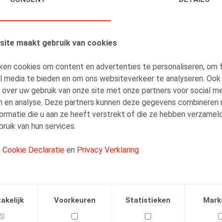
platformexploitant, ook al heeft hij of zij zelf geen
opdrachtgevende digitale platform.
site maakt gebruik van cookies
Ongevallen die recht geven op een vergoeding
ken cookies om content en advertenties te personaliseren, om 
De wet van 3 oktober 2022 bepaalt dat de verplicht
al media te bieden en om ons websiteverkeer te analyseren. Ook
lichamelijke schade die wordt geleden door” een o
 over uw gebruik van onze site met onze partners voor social me
economische schade (gemaakte kosten, verlies van i
n en analyse. Deze partners kunnen deze gegevens combineren
hebben, hetgeen in dit geval begrepen moet worden
ormatie die u aan ze heeft verstrekt of die ze hebben verzamel
Lichamelijke schade omvat dus alle negatieve gevol
ruik van hun services.
fysieke of psychische integriteit, waaronder het ov
opent het recht op eenzelfde dekking als die voor 
e
Cookie Declaratie
en
Privacy Verklaring
Het koninklijk besluit bepaalt - in het kader van d
vergoedingswijze, rekening houdend met de versch
ongevallen met renten voor bepaalde familieleden 
akelijk
Voorkeuren
Statistieken
Mark
zorg die nodig is als gevolg van het ongeval. De me
werknemers in loondienst.