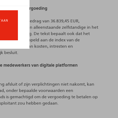
aling van de vergoeding
TAAN
 een forfaitair bedrag van 36.839,45 EUR,
kering voor een alleenstaande zelfstandige in het
diteitsverzekering. De tekst bepaalt ook dat het
n worden gekoppeld aan de index van de
 de betaling van kosten, intresten en
k besluit.
ge medewerkers van digitale platformen
g afsluit of zijn verplichtingen niet nakomt, kan
had, onder bepaalde voorwaarden een
ds is gemachtigd om de vergoeding te betalen op
exploitant zou hebben gedaan.