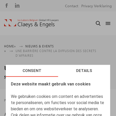
Social
S
Contact
Privacy Verklaring
media
m
Kruimelpad
HOME
NIEUWS & EVENTS
UNE BARRIÈRE CONTRE LA DIFFUSION DES SECRETS
D’AFFAIRES
Une barrière contre la diffusion des
CONSENT
DETAILS
secrets d’affaires
Deze website maakt gebruik van cookies
We gebruiken cookies om content en advertenties
PRESSROOM
01.01.2025
te personaliseren, om functies voor social media te
bieden en om ons websiteverkeer te analyseren.
Htag
, 2025, n° 17, p. 86
Ook delen we informatie over uw gebruik van onze