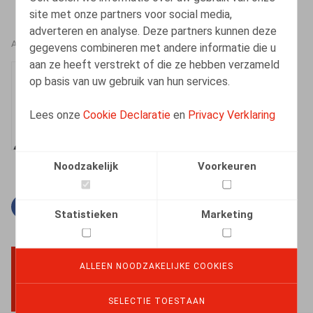
site met onze partners voor social media,
adverteren en analyse. Deze partners kunnen deze
AUTEURS
gegevens combineren met andere informatie die u
aan ze heeft verstrekt of die ze hebben verzameld
Marcel Dejonghe
op basis van uw gebruik van hun services.
Medewerker
Lees onze
Cookie Declaratie
en
Privacy Verklaring
Noodzakelijk
Voorkeuren
Facebook
Twitter
Linkedin
E-mail
Statistieken
Marketing
ALLEEN NOODZAKELIJKE COOKIES
BACK TO TOP
SELECTIE TOESTAAN