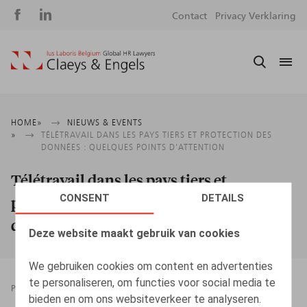
Social
S
Contact
Privacy Verklaring
media
m
Kruimelpad
HOME
NIEUWS & EVENTS
TÉLÉTRAVAIL DANS LES PAYS TIERS ET PROTECTION DES
DONNÉES : QUELQUES POINTS D’ATTENTION
Télétravail dans les pays tiers et
CONSENT
DETAILS
protection des données : quelques points
d’attention
Deze website maakt gebruik van cookies
We gebruiken cookies om content en advertenties
te personaliseren, om functies voor social media te
PRESSROOM
14.02.2024
bieden en om ons websiteverkeer te analyseren.