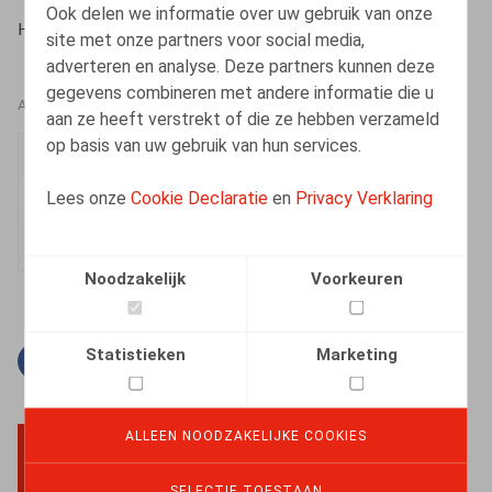
Ook delen we informatie over uw gebruik van onze
HR.square (online), 14/02/2024
site met onze partners voor social media,
adverteren en analyse. Deze partners kunnen deze
gegevens combineren met andere informatie die u
AUTEURS
aan ze heeft verstrekt of die ze hebben verzameld
op basis van uw gebruik van hun services.
An-Julie Van Dyck
Medewerker
Lees onze
Cookie Declaratie
en
Privacy Verklaring
Noodzakelijk
Voorkeuren
Statistieken
Marketing
Facebook
Twitter
Linkedin
E-mail
ALLEEN NOODZAKELIJKE COOKIES
BACK TO TOP
SELECTIE TOESTAAN