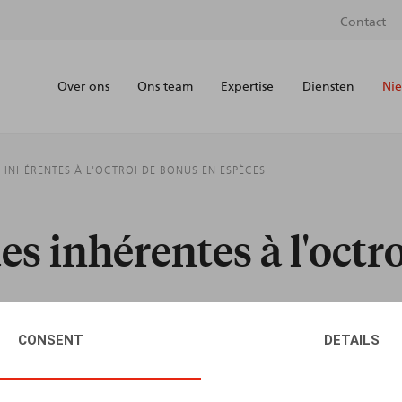
Contact
Over ons
Ons team
Expertise
Diensten
Nie
 INHÉRENTES À L'OCTROI DE BONUS EN ESPÈCES
s inhérentes à l'octr
CONSENT
DETAILS