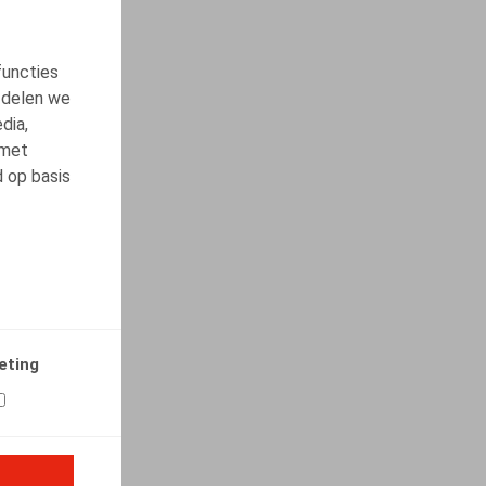
functies
 delen we
dia,
 met
d op basis
eting