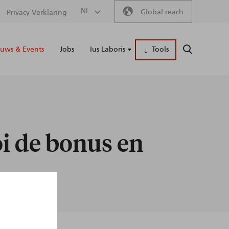
Secondary
NL
Global reach
Privacy Verklaring
Main
menu
uws & Events
Jobs
Ius Laboris
Tools
ZOEKEN
naviga
oi de bonus en