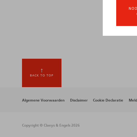
NOO
BACK TO TOP
Footer
Algemene Voorwaarden
Disclaimer
Cookie Declaratie
Meld
menu
Copyright © Claeys & Engels 2026