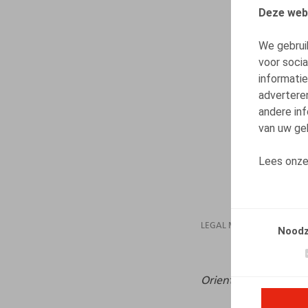
Deze web
We gebrui
voor soci
informatie
advertere
andere inf
van uw geb
Lees onz
LEGAL MAGAZINES
Noodz
Orientations
, 2023, n