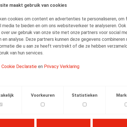
site maakt gebruik van cookies
AUTEURS
ken cookies om content en advertenties te personaliseren, om 
Frédéric Henry
al media te bieden en om ons websiteverkeer te analyseren. Ook
Vennoot
 over uw gebruik van onze site met onze partners voor social me
n en analyse. Deze partners kunnen deze gegevens combineren
ormatie die u aan ze heeft verstrekt of die ze hebben verzamel
ruik van hun services.
e
Cookie Declaratie
en
Privacy Verklaring
Facebook
Twitter
Linkedin
E-mail
26.01.2023
akelijk
Voorkeuren
Statistieken
Mark
° 1, pp. 19 - 27