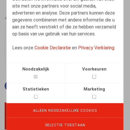
site met onze partners voor social media,
adverteren en analyse. Deze partners kunnen deze
AUTEURS
gegevens combineren met andere informatie die u
aan ze heeft verstrekt of die ze hebben verzameld
An-Julie Van Dyck
op basis van uw gebruik van hun services.
Medewerker
Lees onze
Cookie Declaratie
en
Privacy Verklaring
Noodzakelijk
Voorkeuren
Facebook
Twitter
Linkedin
E-mail
Statistieken
Marketing
ALLEEN NOODZAKELIJKE COOKIES
BACK TO TOP
SELECTIE TOESTAAN