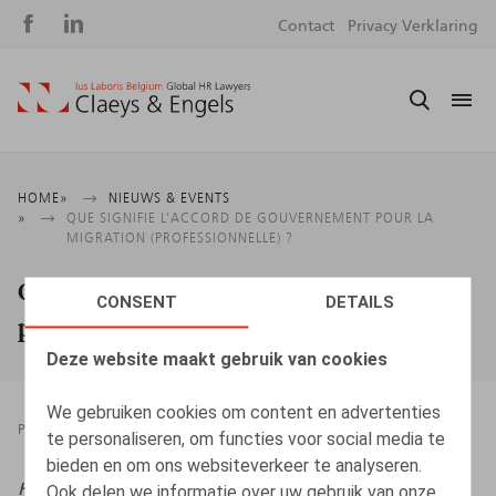
Social
S
Contact
Privacy Verklaring
media
m
Kruimelpad
HOME
NIEUWS & EVENTS
QUE SIGNIFIE L’ACCORD DE GOUVERNEMENT POUR LA
MIGRATION (PROFESSIONNELLE) ?
Que signifie l’accord de gouvernement
CONSENT
DETAILS
pour la migration (professionnelle) ?
Deze website maakt gebruik van cookies
We gebruiken cookies om content en advertenties
PRESSROOM
12.05.2025
te personaliseren, om functies voor social media te
bieden en om ons websiteverkeer te analyseren.
HR.square (online),
12/05/2025
Ook delen we informatie over uw gebruik van onze