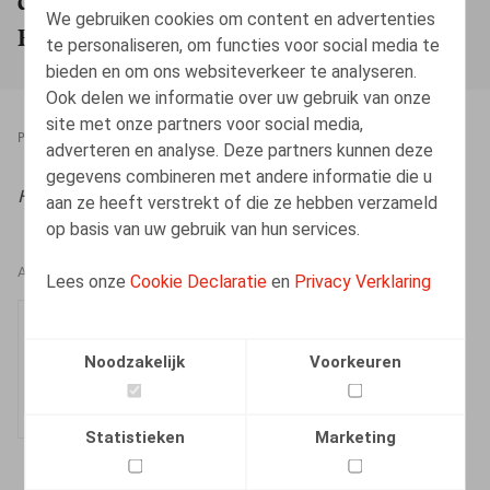
We gebruiken cookies om content en advertenties
Européenne en la matière
te personaliseren, om functies voor social media te
bieden en om ons websiteverkeer te analyseren.
Ook delen we informatie over uw gebruik van onze
site met onze partners voor social media,
PRESSROOM
26.05.2026
adverteren en analyse. Deze partners kunnen deze
gegevens combineren met andere informatie die u
HR.square (online)
, 26/05/2026
aan ze heeft verstrekt of die ze hebben verzameld
op basis van uw gebruik van hun services.
AUTEURS
Lees onze
Cookie Declaratie
en
Privacy Verklaring
Jérôme Binot
Medewerker
Noodzakelijk
Voorkeuren
Statistieken
Marketing